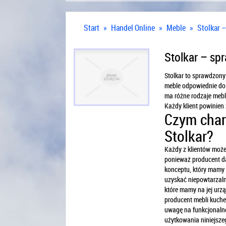
Start
»
Handel Online
»
Meble
»
Stolkar 
Stolkar – sp
Stolkar to sprawdzony
meble odpowiednie do k
ma różne rodzaje mebli,
Każdy klient powinien z
Czym char
Stolkar?
Każdy z klientów moż
ponieważ producent da
konceptu, który mamy
uzyskać niepowtarzaln
które mamy na jej urzą
producent mebli kuchen
uwagę na funkcjonaln
użytkowania niniejsz