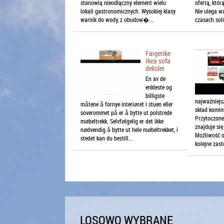
stanowią nieodłączny element wielu
ofertą, któr
lokali gastronomicznych. Wysokiej klasy
Nie ulega wą
warnik do wody, z obudow�...
czasach soli
Fargerike
Ikea sofa
deksler
En av de
enkleste og
billigste
najważniej
måtene å fornye interiøret i stuen eller
skład komin
soverommet på er å bytte ut polstrede
Przytoczone
møbeltrekk. Selvfølgelig er det ikke
znajduje si
nødvendig å bytte ut hele møbeltrekket, i
Możliwość o
stedet kan du bestill...
kolejne zas
LOSOWO WYBRANE