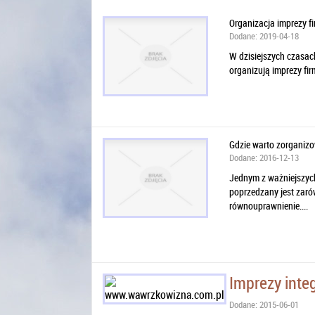
Organizacja imprezy f
Dodane: 2019-04-18
W dzisiejszych czasac
organizują imprezy fir
Gdzie warto zorganiz
Dodane: 2016-12-13
Jednym z ważniejszych
poprzedzany jest zaró
równouprawnienie....
Imprezy inte
Dodane: 2015-06-01