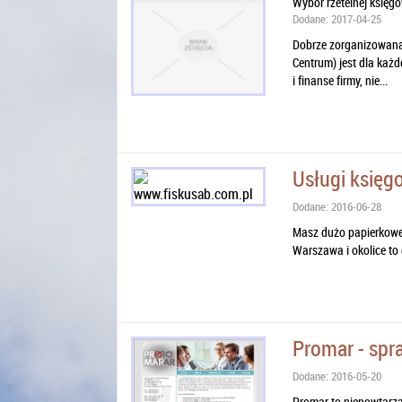
Wybór rzetelnej księg
Dodane: 2017-04-25
Dobrze zorganizowana
Centrum) jest dla każ
i finanse firmy, nie...
Usługi księg
Dodane: 2016-06-28
Masz dużo papierkowej 
Warszawa i okolice to 
Promar - spr
Dodane: 2016-05-20
Promar to niepowtarz