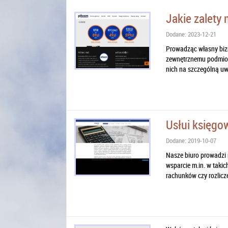
Jakie zalety
Dodane: 2023-12-21
Prowadząc własny bizn
zewnętrznemu podmioto
nich na szczególną uw
Usłui księgo
Dodane: 2019-10-07
Nasze biuro prowadzi 
wsparcie m.in. w taki
rachunków czy rozliczen