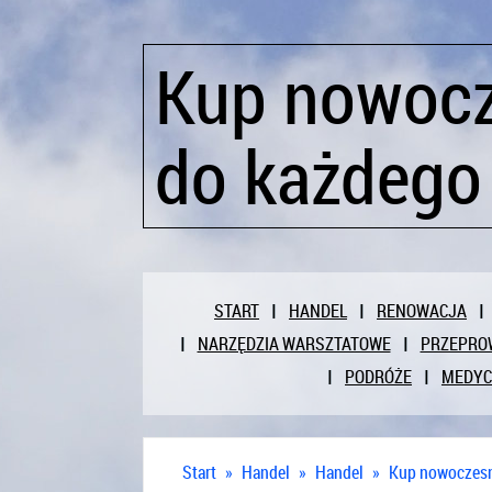
Kup nowocz
do każdego
START
HANDEL
RENOWACJA
NARZĘDZIA WARSZTATOWE
PRZEPRO
PODRÓŻE
MEDY
Start
»
Handel
»
Handel
»
Kup nowoczesn