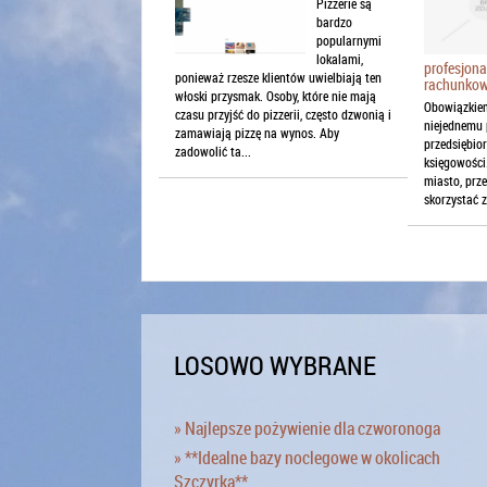
Pizzerie są
bardzo
popularnymi
lokalami,
profesjona
ponieważ rzesze klientów uwielbiają ten
rachunko
włoski przysmak. Osoby, które nie mają
Obowiązkiem
czasu przyjść do pizzerii, często dzwonią i
niejednemu
zamawiają pizzę na wynos. Aby
przedsiębior
zadowolić ta...
księgowości
miasto, prz
skorzystać z
LOSOWO WYBRANE
» Najlepsze pożywienie dla czworonoga
» **Idealne bazy noclegowe w okolicach
Szczyrka**