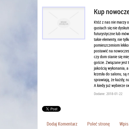
Kup nowocze
Któż z nas nie marzy 
gustach się nie dyskutu
futurystyczne lub mówi
takie elementy, nie ty
pomieszczeniom lekkoś
postawić na nowoczesn
czy dom stanie się mie
goście. Związane jest 
jakością wykonania, a
krzesła do salonu, są
sprawiają, że każdy, n
A kiedy już wybierze s
Dodane: 2018-01-22
Dodaj Komentarz
Poleć stronę
Wpis 