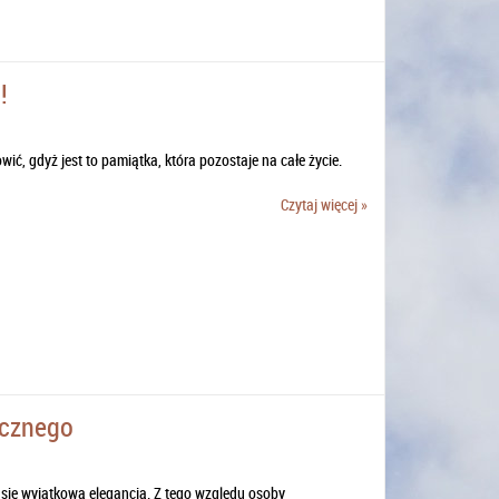
!
ić, gdyż jest to pamiątka, która pozostaje na całe życie.
Czytaj więcej »
ycznego
się wyjątkową elegancją. Z tego względu osoby