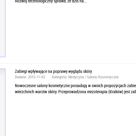
Rozwój technologiczny sprawił, że dziś na...
Zabiegi wpływające na poprawę wyglądu skóry
Dodane: 2015-11-03
Kategoria: Medycyna / Salony Kosmetyczne
Nowoczesne salony kosmetyczne posiadają w swoich propozycjach zabieg
wierzchnich warstw skóry. Przeprowadzona mezoterapia (Kraków) jest zabi