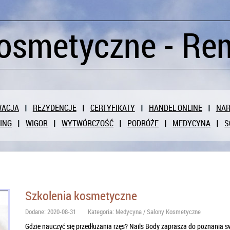
osmetyczne - Re
WACJA
REZYDENCJE
CERTYFIKATY
HANDEL ONLINE
NAR
ING
WIGOR
WYTWÓRCZOŚĆ
PODRÓŻE
MEDYCYNA
S
Szkolenia kosmetyczne
Dodane: 2020-08-31
Kategoria: Medycyna / Salony Kosmetyczne
Gdzie nauczyć się przedłużania rzęs? Nails Body zaprasza do poznania swo