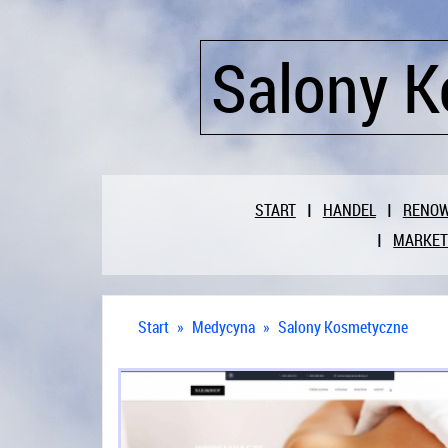
Salony K
START
HANDEL
RENO
MARKET
Start
»
Medycyna
»
Salony Kosmetyczne