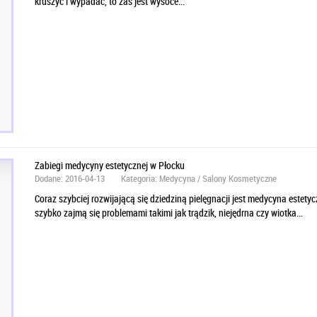
kruszyć i wypadać, to zaś jest wysoce...
Zabiegi medycyny estetycznej w Płocku
Dodane: 2016-04-13
Kategoria: Medycyna / Salony Kosmetyczne
Coraz szybciej rozwijającą się dziedziną pielęgnacji jest medycyna estetyc
szybko zajmą się problemami takimi jak trądzik, niejędrna czy wiotka...