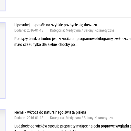
Liposukcja- sposób na szybkie pozbycie się tłuszczu
Dodane: 2016-01-18
Kategoria: Medycyna / Salony Kosmetyczne
Po ciąży bardzo trudno jest zrzucić nadprogramowe kilogramy, zwłaszcza
mało czasu tylko dla siebie, choćby po...
Hemel - wkrocz do naturalnego świata piękna
Dodane: 2016-01-13
Kategoria: Medycyna / Salony Kosmetyczne
Ludzkość od wieków stosuje preparaty mające na celu poprawę wyglądu skó