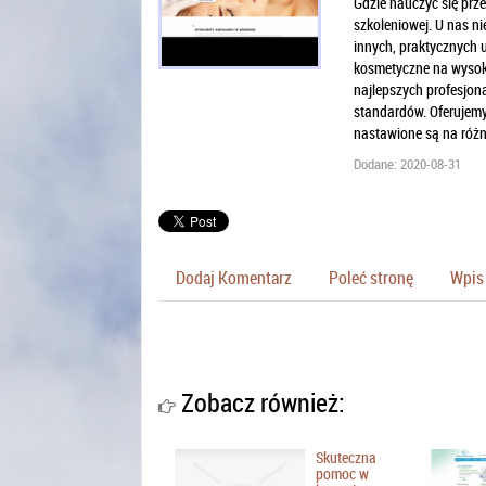
Gdzie nauczyć się prz
szkoleniowej. U nas nie
innych, praktycznych u
kosmetyczne na wysoki
najlepszych profesjon
standardów. Oferujemy 
nastawione są na różn
Dodane: 2020-08-31
Dodaj Komentarz
Poleć stronę
Wpis 
Zobacz również:
Skuteczna
pomoc w