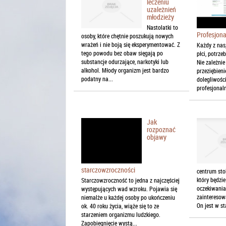
leczeniu
uzależnień
młodzieży
Nastolatki to
Profesjona
osoby, które chętnie poszukują nowych
wrażeń i nie boją się eksperymentować. Z
Każdy z nas,
tego powodu bez obaw sięgają po
płci, potrze
substancje odurzające, narkotyki lub
Nie zależnie
alkohol. Młody organizm jest bardzo
przeziębieni
podatny na...
dolegliwośc
profesjonaln
Jak
rozpoznać
objawy
starczowzroczności
centrum stol
który będzi
Starczowzroczność to jedna z najczęściej
oczekiwania?
występujących wad wzroku. Pojawia się
zainteresow
niemalże u każdej osoby po ukończeniu
On jest w st
ok. 40 roku życia, wiąże się to ze
starzeniem organizmu ludzkiego.
Zapobiegnięcie wystą...