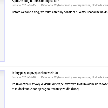
A puzzle: dog harness or dog collar?
Dodane: 2015-06-15
Kategoria: Wytwórczość / Weterynaryjne, Hodowla Zwi
Before we take a dog, we must carefully consider it. Why? Beacause having 
Dobry pies, to przyjaciel na wiele lat
Dodane: 2015-06-10
Kategoria: Wytwórczość / Weterynaryjne, Hodowla Zwi
Po ukończeniu szkoły w kierunku terapeutycznym zrozumiałam, ile radości
rasa doskonale nadaje się na towarzysza dla dzieci,...