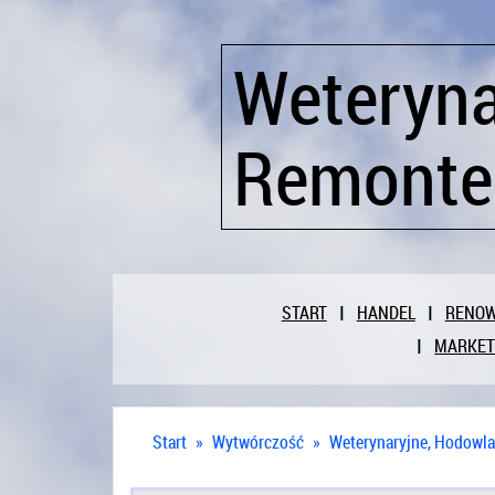
Weteryna
Remonte
START
HANDEL
RENO
MARKET
Start
»
Wytwórczość
»
Weterynaryjne, Hodowla