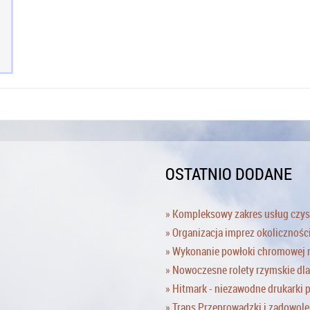
OSTATNIO DODANE
» Kompleksowy zakres usług czy
» Organizacja imprez okolicznoś
» Wykonanie powłoki chromowej n
» Nowoczesne rolety rzymskie dl
» Hitmark - niezawodne drukarki
» Trans Przeprowadzki i zadowole