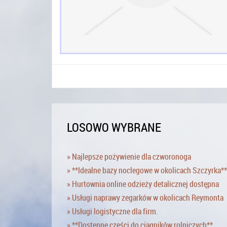
LOSOWO WYBRANE
» Najlepsze pożywienie dla czworonoga
» **Idealne bazy noclegowe w okolicach Szczyrka**
» Hurtownia online odzieży detalicznej dostępna
» Usługi naprawy zegarków w okolicach Reymonta
» Usługi logistyczne dla firm.
» **Dostępne części do ciągników rolniczych**