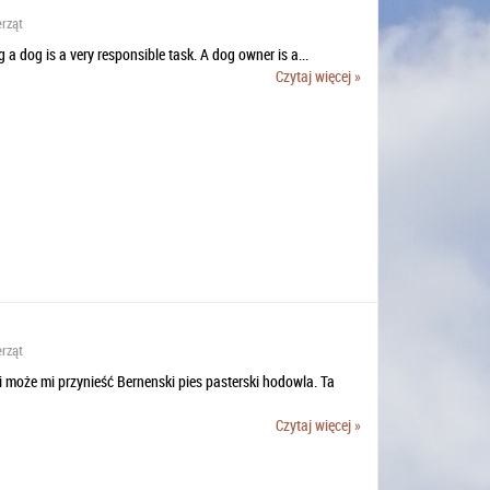
erząt
a dog is a very responsible task. A dog owner is a...
Czytaj więcej »
erząt
 może mi przynieść Bernenski pies pasterski hodowla. Ta
Czytaj więcej »