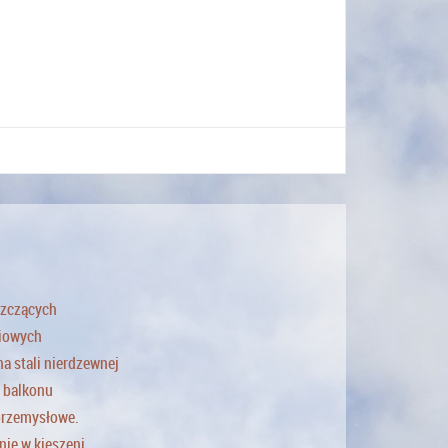
szczących
ciowych
a stali nierdzewnej
a balkonu
 przemysłowe.
nie w kieszeni