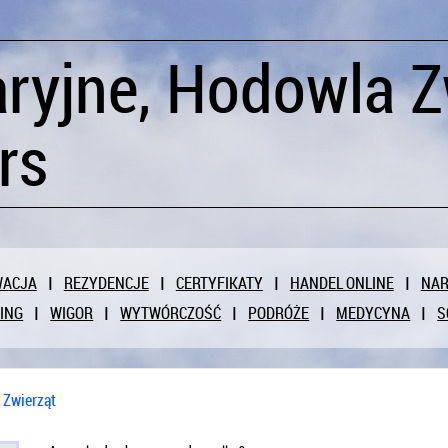
ryjne, Hodowla Zw
rs
WACJA
REZYDENCJE
CERTYFIKATY
HANDEL ONLINE
NAR
ING
WIGOR
WYTWÓRCZOŚĆ
PODRÓŻE
MEDYCYNA
S
 Zwierząt