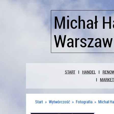
Michał H
Warszaw
START
HANDEL
RENO
MARKET
Start
»
Wytwórczość
»
Fotografia
»
Michał Ha