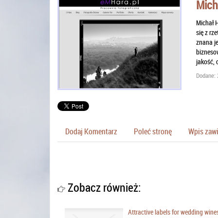
Mich
Michał H
się z rz
znana je
biznesow
jakość, 
Dodane: 
Dodaj Komentarz
Poleć stronę
Wpis zawi
Zobacz również:
Attractive labels for wedding wine