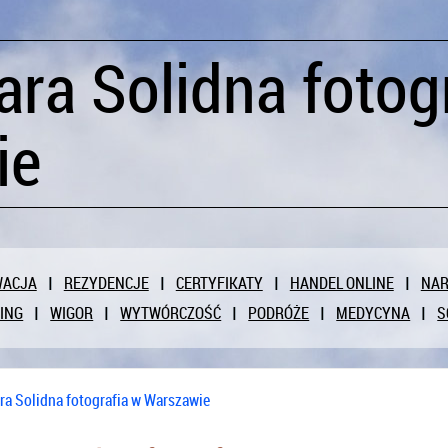
ara Solidna fotog
ie
WACJA
REZYDENCJE
CERTYFIKATY
HANDEL ONLINE
NAR
ING
WIGOR
WYTWÓRCZOŚĆ
PODRÓŻE
MEDYCYNA
S
ra Solidna fotografia w Warszawie