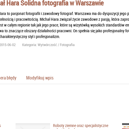
ał Hara Solidna fotografia w Warszawie
ara to pasjonat fotografii i zawodowy fotograf. Warszawa ma do dyspozycji jego pr
etelnością i pracowitością. Michał Hara związał życie zawodowe z pasją, która zapr
st w całym regionie tak jak jego prace, które są wizytówką wysokich standardów emh
a to znaczące obszary działalności pracowni. On spełnia się jako profesjonalny f
charakterystyczny styl i profesjonalizm.
2015-06-02
Kategoria: Wytwórczość / Fotografia
era błędy
Modyfikuj wpis
s
Roboty ziemne oraz specjalistyczne