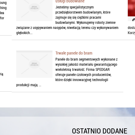
usługi budowlane
Young
Jesteśmy specjalistycznym
thing
przedsiębiorstwem budowlanym, które
dea
zajmuje się się ciężkimi pracami
 for
budowlanymi. Wykonujemy roboty ziemne
związane z usypywaniem nasypów, niwelacją terenu czy wykonywaniem
dost
głębokich...
Korzy
Trwałe panele do bram
Panele do bram segmentowych wykonane z
wysokiej jakości materiału gwarantującego
wieloletnią trwałość. Firma SPEDGAR
wią
oferuje panele czołowych producentów,
które dzięki innowacyjnej technologii
produkcji mają ...
OSTATNIO DODANE