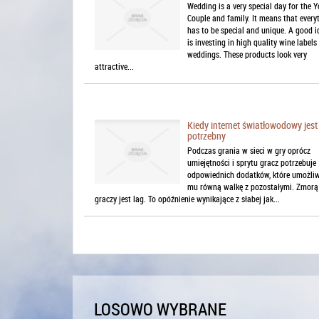
Wedding is a very special day for the 
Couple and family. It means that every
has to be special and unique. A good i
is investing in high quality wine labels
weddings. These products look very
attractive...
Kiedy internet światłowodowy jest
potrzebny
Podczas grania w sieci w gry oprócz
umiejętności i sprytu gracz potrzebuje
odpowiednich dodatków, które umożli
mu równą walkę z pozostałymi. Zmorą
graczy jest lag. To opóźnienie wynikające z słabej jak...
LOSOWO WYBRANE