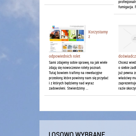
profesjonal
fumigacja. 
Korzystamy
z
odpowiednich rolet
doświadcz
Sami zdajemy sobie sprawę, na jak wiele
Chcesz wied
zdają się nowoczesne rolety poznań.
o siebie zad
Tutaj bowiem trafimy na rewelacyjne
już pewna 
przesłony, które powinny nam się przydać
właściwy ma
i z których będziemy nad wyraz
zaprezentuje
zadowoleni. Stwierdzimy ...
razie skorzys
LOSOWO WYBRANE