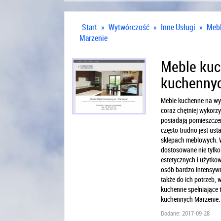
Start
»
Wytwórczość
»
Inne Usługi
»
Mebl
Marzenie
Meble kuc
kuchennyc
Meble kuchenne na wym
coraz chętniej wykorz
posiadają pomieszcze
często trudno jest us
sklepach meblowych. 
dostosowane nie tylko 
estetycznych i użytko
osób bardzo intensywn
także do ich potrzeb, 
kuchenne spełniające 
kuchennych Marzenie.
Dodane: 2017-09-28