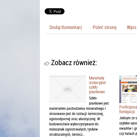
Dodaj Komentarz
Poleć stronę
Wpis 
Zobacz również:
Materiały
izolacyjne-
szkło
piankowe
Szkło
piankowe jest
Profesjona
materiałem pochodzenia mineralnego i
fumigacji
stosowane jest do izolacji termicznej,
Jednym ze s
ognioodpornej oraz akustycznej. W
szybkie upor
budownictwie wykorzystywane do
owadów i g
mieszanek ogniotrwałych, tynków
czy halach 
strukturalnych, termicz...