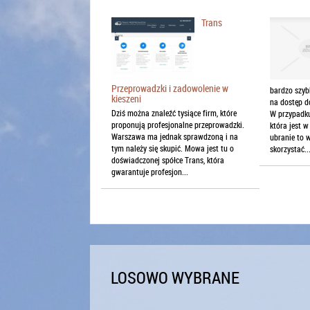
Trans
Przeprowadzki i zadowolenie w
bardzo szyb
kieszeni
na dostęp do
Dziś można znaleźć tysiące firm, które
W przypadku
proponują profesjonalne przeprowadzki.
która jest 
Warszawa ma jednak sprawdzoną i na
ubranie to 
tym należy się skupić. Mowa jest tu o
skorzystać..
doświadczonej spółce Trans, która
gwarantuje profesjon...
LOSOWO WYBRANE