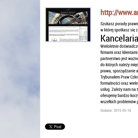
http://www.a
Szukasz porady prawne
w której spotkasz się 
Kancelari
Wieloletnie doświadcz
firmami oraz klientam
partnerstwo jest ważn
do których należy mię
prawa, sporządzanie a
Trybunałem Praw Czło
formalności oraz wiel
usług. Zależy nam na 
oferujemy bardzo korz
wszelkich problemów 
Dodane: 2015-05-18