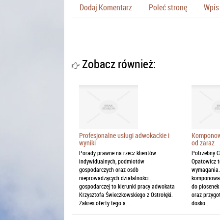
Dodaj Komentarz
Poleć stronę
Wpis 
Zobacz również:
Profesjonalne usługi adwokackie i
Komponowa
wyniki
od zaraz
Porady prawne na rzecz klientów
Potrzebny C
indywidualnych, podmiotów
Opatowicz t
gospodarczych oraz osób
wymagania. 
nieprowadzących działalności
komponowan
gospodarczej to kierunki pracy adwokata
do piosenek
Krzysztofa Świeczkowskiego z Ostrołęki.
oraz przygo
Zakres oferty tego a...
dosko...