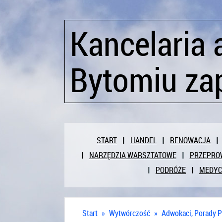
Kancelaria
Bytomiu za
START
HANDEL
RENOWACJA
NARZĘDZIA WARSZTATOWE
PRZEPRO
PODRÓŻE
MEDY
Start
»
Wytwórczość
»
Adwokaci, Porady 