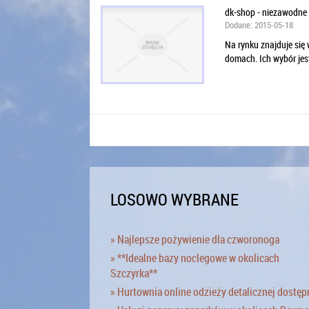
dk-shop - niezawodn
Dodane: 2015-05-18
Na rynku znajduje się 
domach. Ich wybór jes
LOSOWO WYBRANE
» Najlepsze pożywienie dla czworonoga
» **Idealne bazy noclegowe w okolicach
Szczyrka**
» Hurtownia online odzieży detalicznej dostęp