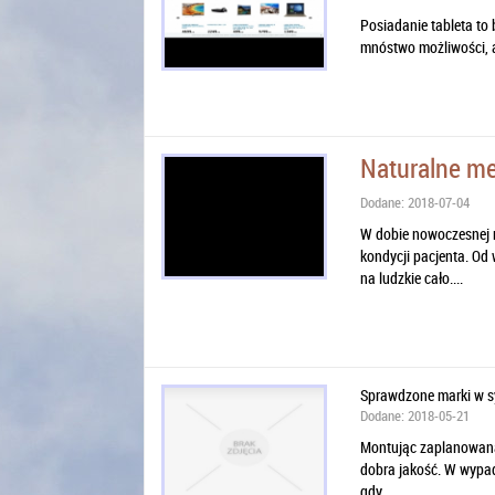
Posiadanie tableta to 
mnóstwo możliwości, a 
Naturalne me
Dodane: 2018-07-04
W dobie nowoczesnej 
kondycji pacjenta. Od
na ludzkie cało....
Sprawdzone marki w s
Dodane: 2018-05-21
Montując zaplanowaną 
dobra jakość. W wypad
gdy...