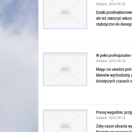
Dodane: 2016-05-24
Dzięki przedsiębiorstw
ale też stworzyć własn
stylistyczne do danego
W pełni profesjonalne
Dodane: 2016-04-18
Mając na uwadze potrz
klientów wychodzimy z 
dzisiejszych czasach so
Prasuj wygodnie, przy
Dodane: 2016-04-15
Żeby nasze ubrania wy
Niestety nie wszyscy l