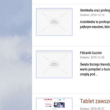
SterMedia oraz profes
Dodane: 2018-12-10
AsterMedia to profesjo
pięknym miastem, które
Filiżanki Guzzini
Dodane: 2018-12-05
Święta Bożego Narodze
warto pomyśleć o boż
znajdą pod...
Tablet zawsz
Dodane: 2018-08-27