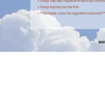
» Usługi naprawy zegarków w okolicach Reym
» Usługi logistyczne dla firm.
» **Dostępne części do ciągników rolniczych**
WWW