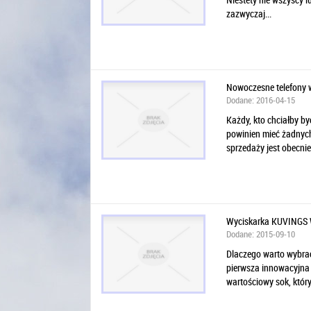
zazwyczaj...
Nowoczesne telefony 
Dodane: 2016-04-15
Każdy, kto chciałby b
powinien mieć żadnych
sprzedaży jest obecnie 
Wyciskarka KUVINGS W
Dodane: 2015-09-10
Dlaczego warto wybra
pierwsza innowacyjna 
wartościowy sok, który 