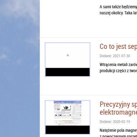
A sami także będziemy
naszej okolicy. Taka l
Co to jest se
Dodane: 2021-07-30
Wtrącenia metali zaró
produkcji części z two
Precyzyjny s
elektromagn
Dodane: 2020-02-19
Natężenie pola magne
z nowoczesnym sprzęt