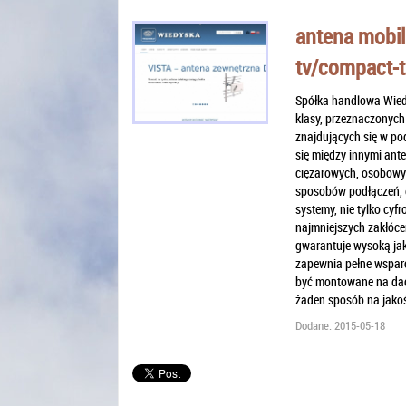
antena mobiln
tv/compact-t
Spółka handlowa Wiedy
klasy, przeznaczonych
znajdujących się w pod
się między innymi ant
ciężarowych, osobowy
sposobów podłączeń, d
systemy, nie tylko cyf
najmniejszych zakłóce
gwarantuje wysoką jako
zapewnia pełne wsparc
być montowane na dac
żaden sposób na jakoś
Dodane: 2015-05-18