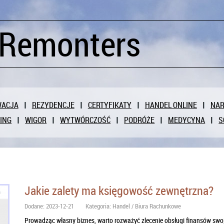
 Remonters
WACJA
REZYDENCJE
CERTYFIKATY
HANDEL ONLINE
NAR
ING
WIGOR
WYTWÓRCZOŚĆ
PODRÓŻE
MEDYCYNA
S
Jakie zalety ma księgowość zewnętrzna?
Dodane: 2023-12-21
Kategoria: Handel / Biura Rachunkowe
Prowadząc własny biznes, warto rozważyć zlecenie obsługi finansów swoj