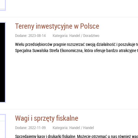
Tereny inwestycyjne w Polsce
Dodane: 2023-08-14
Kategoria: Handel / Doradztwo
Wielu przedsiębiorców pragnie rozszerzać swoją działalność i poszukuje
Specjalna Suwalska Strefa Ekonomiczna, która oferuje bardzo atrakcyjne t
Wagi i sprzęty fiskalne
Dodane: 2022-11-09
Kategoria: Handel / Handel
Sprzedajemy kasy i drukarki fiskalne. Możecie otrzymać u nas również wag