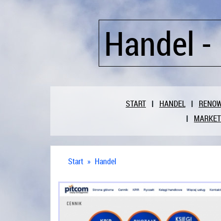
Handel -
START
HANDEL
RENO
MARKET
Start
»
Handel