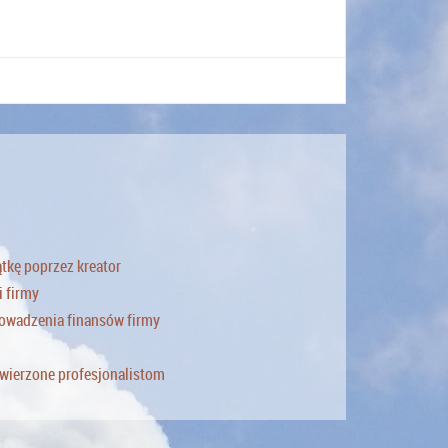
ątkę poprzez kreator
 firmy
rowadzenia finansów firmy
owierzone profesjonalistom