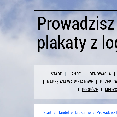
Prowadzisz
plakaty z l
START
HANDEL
RENOWACJA
NARZĘDZIA WARSZTATOWE
PRZEPRO
PODRÓŻE
MEDY
Start
»
Handel
»
Drukarnie
»
Prowadzisz 