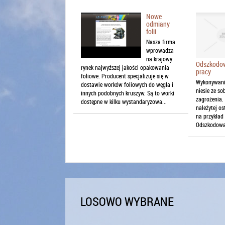
Nowe
odmiany
folii
Nasza firma
wprowadza
na krajowy
Odszkodow
rynek najwyższej jakości opakowania
pracy
foliowe. Producent specjalizuje się w
Wykonywanie
dostawie worków foliowych do węgla i
niesie ze s
innych podobnych kruszyw. Są to worki
zagrożenia.
dostępne w kilku wystandaryzowa...
należytej o
na przykład
Odszkodowan
LOSOWO WYBRANE