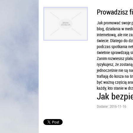
Prowadzisz f
Jak promować swoje pr
blog, działania w med
internetową, ale nie z
świecie. Dlatego do d
podczas spotkania net
świetnie sprawdzają si
Zanim rozwiesisz plaka
ryzykujesz, że zostaną
jednocześnie nie są na
trafiają do kosza na ś
być ważną częścią aran
każdy, kto stanie w dr
Jak bezpi
Dodane: 2016-11-16