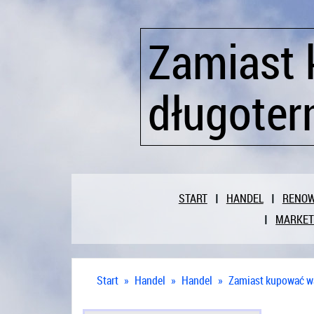
Zamiast 
długote
START
HANDEL
RENO
MARKET
Start
»
Handel
»
Handel
»
Zamiast kupować w