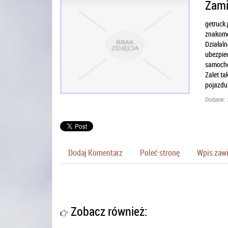
Zami
getruck.
znakomoś
Działaln
ubezpiec
samocho
Zalet ta
pojazdu
Dodane: 
Dodaj Komentarz
Poleć stronę
Wpis zawi
Zobacz również: