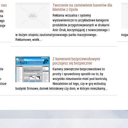
a nas
Tworzenie na zamówienie banerów dla
klientów z Opola
 do
Reklama wizualna i systemy
 na
wystawiennicze to przykładowe kategorie
tego
produktów przygotowywanych w drukarni
zuje
Anir-Druk, korzystającej z nowoczesnego i
w dużym stopniu zautomatyzowanego parku maszynowego.
nogaw
Reklamowe, wielk...
Z kamerami bezprzewodowymi
poczujesz się bezpiecznie
zie
Kamery zewnętrzne bezprzewodowe to
prosty i sprawdzony sposób na to, by
o
wszystko nieustannie mieć pod kontrolą.
ższe
Niezależnie od tego, czy w grę wchodzą
budynki firmowe, domek letniskowy czy dom, w którym mieszkamy...