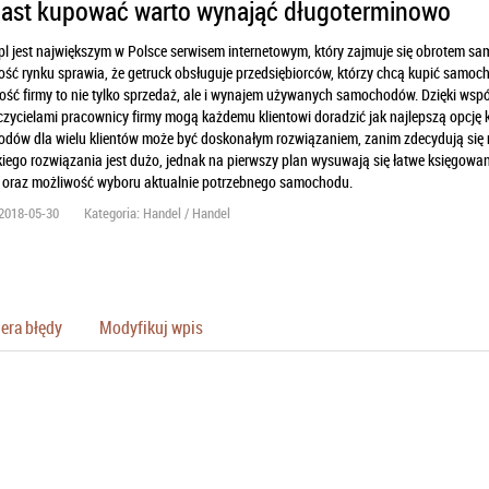
ast kupować warto wynająć długoterminowo
pl jest największym w Polsce serwisem internetowym, który zajmuje się obrotem sa
ć rynku sprawia, że getruck obsługuje przedsiębiorców, którzy chcą kupić samoch
ość firmy to nie tylko sprzedaż, ale i wynajem używanych samochodów. Dzięki wspó
zycielami pracownicy firmy mogą każdemu klientowi doradzić jak najlepszą opcję
dów dla wielu klientów może być doskonałym rozwiązaniem, zanim zdecydują się n
kiego rozwiązania jest dużo, jednak na pierwszy plan wysuwają się łatwe księgowa
 oraz możliwość wyboru aktualnie potrzebnego samochodu.
2018-05-30
Kategoria: Handel / Handel
era błędy
Modyfikuj wpis