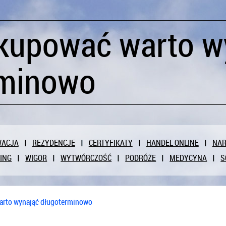
kupować warto w
rminowo
WACJA
REZYDENCJE
CERTYFIKATY
HANDEL ONLINE
NAR
ING
WIGOR
WYTWÓRCZOŚĆ
PODRÓŻE
MEDYCYNA
S
arto wynająć długoterminowo