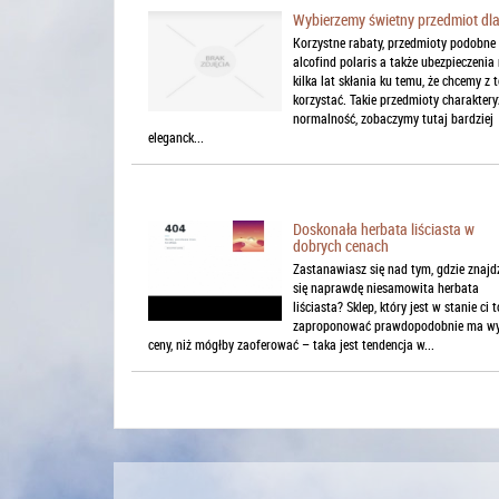
Wybierzemy świetny przedmiot dl
Korzystne rabaty, przedmioty podobne
alcofind polaris a także ubezpieczenia
kilka lat skłania ku temu, że chcemy z 
korzystać. Takie przedmioty charaktery
normalność, zobaczymy tutaj bardziej
eleganck...
Doskonała herbata liściasta w
dobrych cenach
Zastanawiasz się nad tym, gdzie znajd
się naprawdę niesamowita herbata
liściasta? Sklep, który jest w stanie ci t
zaproponować prawdopodobnie ma wy
ceny, niż mógłby zaoferować – taka jest tendencja w...