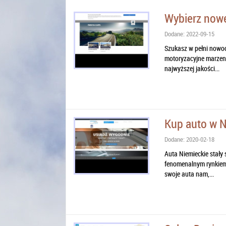
Wybierz no
Dodane: 2022-09-15
Szukasz w pełni nowoc
motoryzacyjne marzeni
najwyższej jakości...
Kup auto w 
Dodane: 2020-02-18
Auta Niemieckie stały
fenomenalnym rynkiem 
swoje auta nam,...