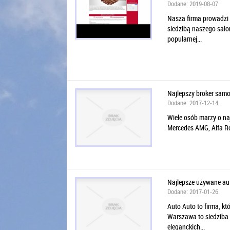
Dodane: 2019-08-07
Nasza firma prowadzi
siedzibą naszego salo
popularnej...
Najlepszy broker sam
Dodane: 2017-12-14
Wiele osób marzy o n
Mercedes AMG, Alfa Ro
Najlepsze używane aut
Dodane: 2017-01-26
Auto Auto to firma, k
Warszawa to siedziba 
eleganckich...