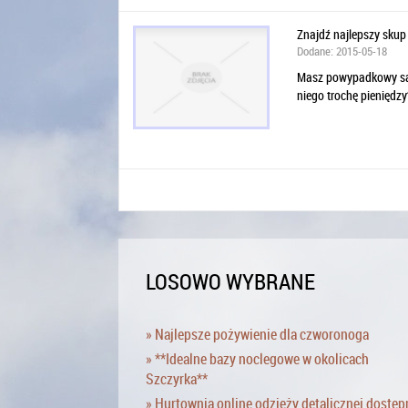
Znajdź najlepszy sku
Dodane: 2015-05-18
Masz powypadkowy samo
niego trochę pieniędzy
LOSOWO WYBRANE
» Najlepsze pożywienie dla czworonoga
» **Idealne bazy noclegowe w okolicach
Szczyrka**
» Hurtownia online odzieży detalicznej dostęp