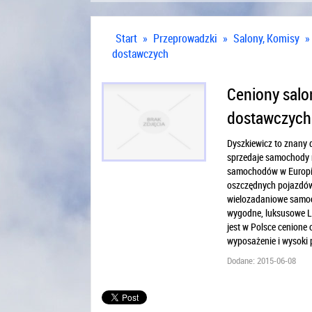
Start
»
Przeprowadzki
»
Salony, Komisy
»
dostawczych
Ceniony sal
dostawczych
Dyszkiewicz to znany
sprzedaje samochody m
samochodów w Europie,
oszczędnych pojazdów.
wielozadaniowe samoch
wygodne, luksusowe La
jest w Polsce cenione 
wyposażenie i wysoki
Dodane: 2015-06-08