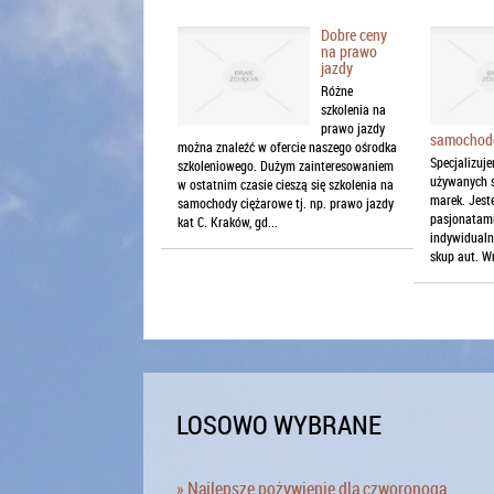
Dobre ceny
na prawo
jazdy
Różne
szkolenia na
prawo jazdy
samochod
można znaleźć w ofercie naszego ośrodka
Specjalizuje
szkoleniowego. Dużym zainteresowaniem
używanych 
w ostatnim czasie cieszą się szkolenia na
marek. Jes
samochody ciężarowe tj. np. prawo jazdy
pasjonatami
kat C. Kraków, gd...
indywidualn
skup aut. Wr
LOSOWO WYBRANE
» Najlepsze pożywienie dla czworonoga