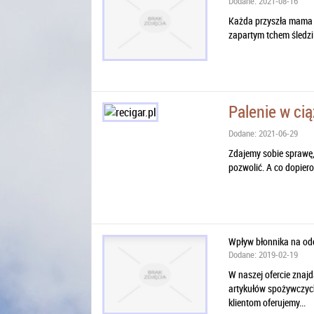
Dodane: 2021-08-16
Każda przyszła mama k
zapartym tchem śledzi r
Palenie w cią
Dodane: 2021-06-29
Zdajemy sobie sprawę, 
pozwolić. A co dopiero
Wpływ błonnika na od
Dodane: 2019-02-19
W naszej ofercie znaj
artykułów spożywczych
klientom oferujemy...