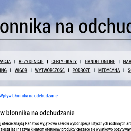
onnika na odchu
WACJA
REZYDENCJE
CERTYFIKATY
HANDEL ONLINE
NAR
ING
WIGOR
WYTWÓRCZOŚĆ
PODRÓŻE
MEDYCYNA
S
Wpływ błonnika na odchudzanie
w błonnika na odchudzanie
 ofercie znajdą Państwo wyjątkowo szeroki wybór specjalistycznych roślinnych ar
iestu lat i naszym klientom oferujemy produkty cieszące się wyjątkowo pozytywnymi