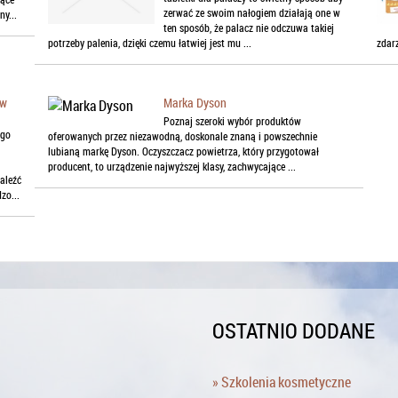
zerwać ze swoim nałogiem działają one w
y...
ten sposób, że palacz nie odczuwa takiej
potrzeby palenia, dzięki czemu łatwiej jest mu ...
zdar
ów
Marka Dyson
Poznaj szeroki wybór produktów
ego
oferowanych przez niezawodną, doskonale znaną i powszechnie
lubianą markę Dyson. Oczyszczacz powietrza, który przygotował
producent, to urządzenie najwyższej klasy, zachwycające ...
aleźć
zo...
OSTATNIO DODANE
» Szkolenia kosmetyczne