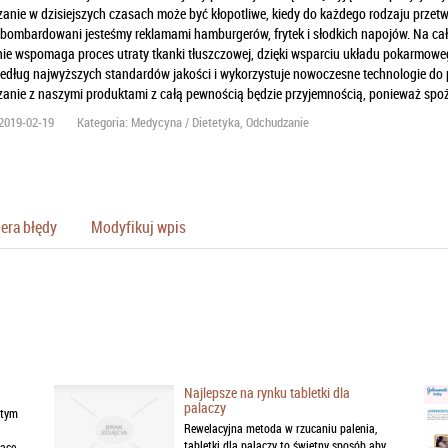
anie w dzisiejszych czasach może być kłopotliwe, kiedy do każdego rodzaju przet
 bombardowani jesteśmy reklamami hamburgerów, frytek i słodkich napojów. Na ca
ie wspomaga proces utraty tkanki tłuszczowej, dzięki wsparciu układu pokarmoweg
edług najwyższych standardów jakości i wykorzystuje nowoczesne technologie do pr
nie z naszymi produktami z całą pewnością będzie przyjemnością, ponieważ spoży
2019-02-19
Kategoria: Medycyna / Dietetyka, Odchudzanie
era błędy
Modyfikuj wpis
Najlepsze na rynku tabletki dla
palaczy
 tym
Rewelacyjna metoda w rzucaniu palenia,
tabletki dla palaczy to świetny sposób aby
jące