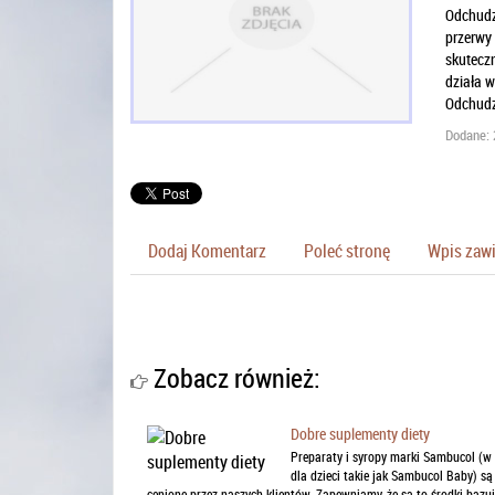
Odchudz
przerwy
skuteczn
działa w
Odchudza
Dodane: 
Dodaj Komentarz
Poleć stronę
Wpis zawi
Zobacz również:
Dobre suplementy diety
Preparaty i syropy marki Sambucol (w
dla dzieci takie jak Sambucol Baby) są
cenione przez naszych klientów. Zapewniamy, że są to środki bazu