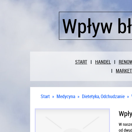
Wpływ bł
START
HANDEL
RENO
MARKET
Start
»
Medycyna
»
Dietetyka, Odchudzanie
»
Wpły
W naszej
od dwudz