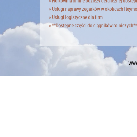
» Hurtownia online odzieży detalicznej dostęp
» Usługi naprawy zegarków w okolicach Reym
» Usługi logistyczne dla firm.
» **Dostępne części do ciągników rolniczych**
WWW