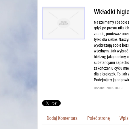
Wkładki higi
Nasze mamy i babcie z
gdyż po prostu nikt ic
zdanie, ponieważ one 
tylko dla siebie. Nas
wyobrażają sobie bez n
w jednym. Jak wybrać 
bielizny, jaką nosimy,
substancjami zapachowy
zakończeniu cyklu mie
dla alergiczek. To, ja
Podejmijmy ją odpowie
Dodane: 2016-10-19
Dodaj Komentarz
Poleć stronę
Wpis 