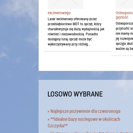
excimerowego
Osteoporoz
gęstość
Laser excimerowy oferowany przez
Osteoporoza
przedsiębiorstwo MDT to sprzęt, który
przytrafić s
charakteryzuje się dużą wydajnością jak
nie mamy mo
również i niezawodnością. Ponadto
jej rozwojow
dostępny tutaj sprzęt może być
sprzyja sku
wykorzystywany przy różneg...
ważne są ba
LOSOWO WYBRANE
» Najlepsze pożywienie dla czworonoga
» **Idealne bazy noclegowe w okolicach
Szczyrka**