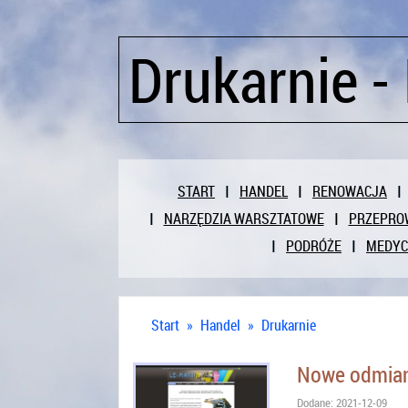
Drukarnie 
START
HANDEL
RENOWACJA
NARZĘDZIA WARSZTATOWE
PRZEPRO
PODRÓŻE
MEDY
Start
»
Handel
»
Drukarnie
Nowe odmiany
Dodane: 2021-12-09