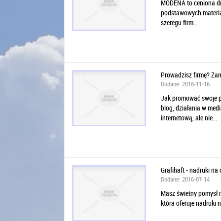
MODENA to ceniona dru
podstawowych materiał
szeregu firm...
Prowadzisz firmę? Zam
Dodane: 2016-11-16
Jak promować swoje pr
blog, działania w med
internetową, ale nie...
Grafihaft - nadruki na
Dodane: 2016-07-14
Masz świetny pomysł na
która oferuje nadruki 