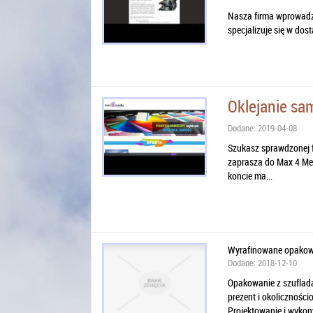
Nasza firma wprowadza
specjalizuje się w dos
Oklejanie s
Dodane: 2019-04-08
Szukasz sprawdzonej 
zaprasza do Max 4 Med
koncie ma...
Wyrafinowane opakowa
Dodane: 2018-12-10
Opakowanie z szufladą
prezent i okoliczności
Projektowanie i wykon