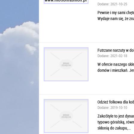
Dodane: 2021-10-25
Pewnie i my sami chętni
Wydaje nam się, że znaj
Futrzane narzuty w dob
Dodane: 2021-02-18
W ofercie naszego skle
domów i mieszkań. Jest
Odzież folkowa dla ko
Dodane: 2019-10-10
ZakoStyle to jest dyn
typowo góralską, równ
skłonią do zakupu,...