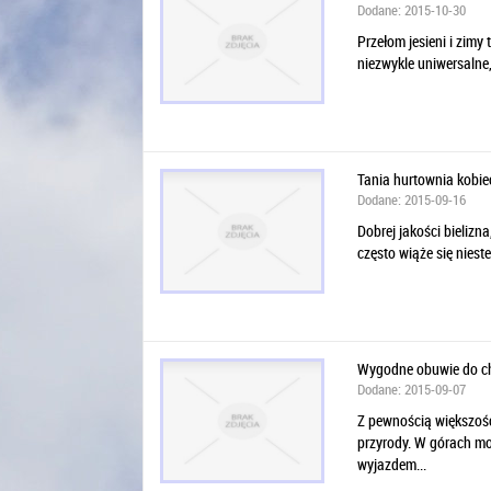
Dodane: 2015-10-30
Przełom jesieni i zimy
niezwykle uniwersalne,
Tania hurtownia kobiec
Dodane: 2015-09-16
Dobrej jakości bielizn
często wiąże się niest
Wygodne obuwie do c
Dodane: 2015-09-07
Z pewnością większość 
przyrody. W górach mo
wyjazdem...