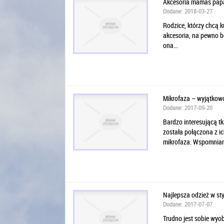
Akcesoria mamas pap
Dodane: 2018-03-27
Rodzice, którzy chcą 
akcesoria, na pewno bę
ona...
Mikrofaza – wyjątkowo
Dodane: 2017-09-20
Bardzo interesującą tk
została połączona z ic
mikrofaza. Wspomniany
Najlepsza odzież w st
Dodane: 2017-07-07
Trudno jest sobie wyo