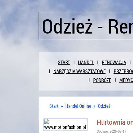
Odzież - R
START
HANDEL
RENOWACJA
NARZĘDZIA WARSZTATOWE
PRZEPRO
PODRÓŻE
MEDY
Start
»
Handel Online
»
Odzież
Hurtownia on
Dodane: 2026-07-17