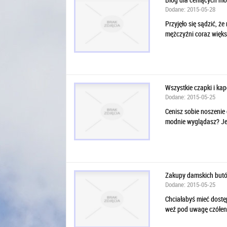
Dodane: 2015-05-28
Przyjęło się sądzić, ż
mężczyźni coraz więks
Wszystkie czapki i ka
Dodane: 2015-05-25
Cenisz sobie noszenie 
modnie wyglądasz? Jeśl
Zakupy damskich butó
Dodane: 2015-05-25
Chciałabyś mieć dostęp
weź pod uwagę czółenk