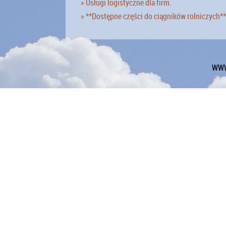
» Usługi logistyczne dla firm.
» **Dostępne części do ciągników rolniczych**
WWW