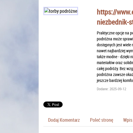
https://www.e
niezbednik-s
Praktyczne opcje na p
podróżna może sprawić
dostępnych jest wiele
nawet najbardziej wym
także modne - dzięki 
materiałów oraz solid
całej podróży. Bez wzg
podróżna zawsze okaż
jeszcze bardziej kom
Dodane: 2025-09-12
Dodaj Komentarz
Poleć stronę
Wpis 