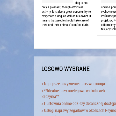
dog is not
only a pleasant, though effortless
učebné pom
activity. It is also a great opportunity to
výchovnovzd
oxygenate a dog, as well as his owner. It
Poúkame pom
means that people should take care of
projektov. 
their and their animals" comfort durin...
odbornikmy 
tak, aby spĺň
LOSOWO WYBRANE
» Najlepsze pożywienie dla czworonoga
» **Idealne bazy noclegowe w okolicach
Szczyrka**
» Hurtownia online odzieży detalicznej dostęp
» Usługi naprawy zegarków w okolicach Reym