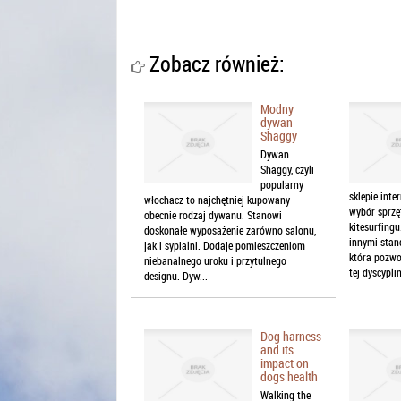
Zobacz również:
Modny
dywan
Shaggy
Dywan
Shaggy, czyli
popularny
sklepie int
włochacz to najchętniej kupowany
wybór sprzę
obecnie rodzaj dywanu. Stanowi
kitesurfing
doskonałe wyposażenie zarówno salonu,
innymi stan
jak i sypialni. Dodaje pomieszczeniom
która pozwo
niebanalnego uroku i przytulnego
tej dyscyplin
designu. Dyw...
Dog harness
and its
impact on
dogs health
Walking the