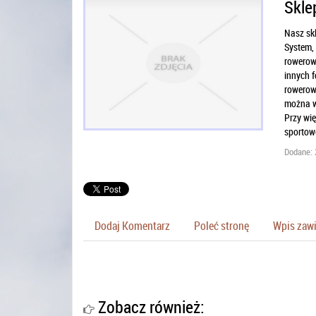
Skle
Nasz skl
System, 
rowerowe
innych f
rowerowe
można wi
Przy wi
sportow
Dodane: 
Dodaj Komentarz
Poleć stronę
Wpis zawi
Zobacz również: