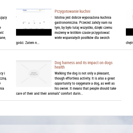
Przygotowanie kuchni
ujący
Istotna jest dobrze wyposażona kuchnia
gastronomiczna. Przecież zależy nam na
e
tym, by było tutaj wszystko, dzięki czemu
wić
możemy w krótkim czasie przygotować
ane,
wiele wspaniałych posiłków dla swoich
gości. Zatem n...
chętn
Dog harness and its impact on dogs
health
cy i
Walking the dog is not only a pleasant,
yczną.
though effortless activity. It is also a great
y
opportunity to oxygenate a dog, as well as
nia
his owner. It means that people should take
care of their and their animals" comfort durin...