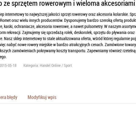
p ze sprzętem rowerowym i wieloma akcesoriami
ep internetowy to najwyższej jakości sprzęt rowerowy oraz akcesoria kolarskie. Sp
Romet oraz wielu innych producentów. Dysponujemy bardzo szeroką ofertą produktow
, kaski, ochraniacze, akcesoria rowerowe, a nawet pulsometry. W naszym asortymenc
orm rekreacji. Zajmujemy się sprzedażą rolek, deskorolek, sprzętu do pływania oraz
. Nasz sklep internetowy to stale aktualizowana oferta, wśród której regularnie p
ęc nabyć nowe rowery miejskie w bardzo atrakcyjnych cenach. Zamówione towary i 
ększych zamówieniach pokrywamy koszty transportu. Zapewniamy również rzeteln
ego.
2015-05-18
Kategoria: Handel Online / Sport
era błędy
Modyfikuj wpis