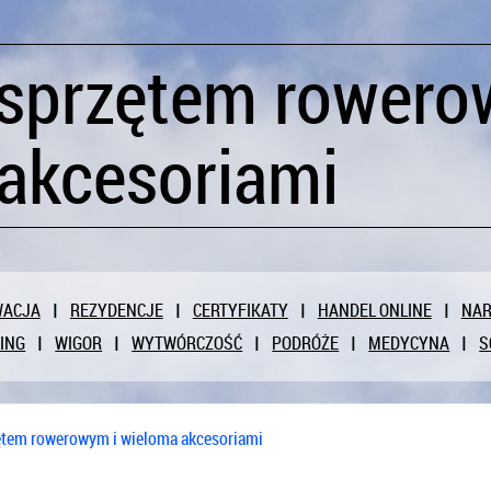
 sprzętem rowero
akcesoriami
WACJA
REZYDENCJE
CERTYFIKATY
HANDEL ONLINE
NAR
ING
WIGOR
WYTWÓRCZOŚĆ
PODRÓŻE
MEDYCYNA
S
ętem rowerowym i wieloma akcesoriami