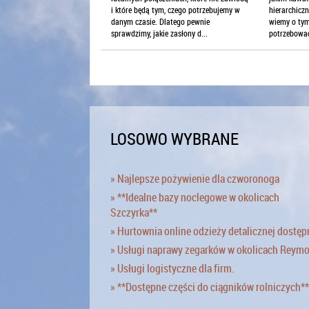
i które będą tym, czego potrzebujemy w
hierarchicz
danym czasie. Dlatego pewnie
wiemy o tym
sprawdzimy, jakie zasłony d...
potrzebować
LOSOWO WYBRANE
» Najlepsze pożywienie dla czworonoga
» **Idealne bazy noclegowe w okolicach
Szczyrka**
» Hurtownia online odzieży detalicznej dostęp
» Usługi naprawy zegarków w okolicach Reym
» Usługi logistyczne dla firm.
» **Dostępne części do ciągników rolniczych**