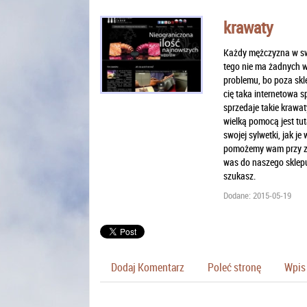
krawaty
Każdy mężczyzna w swoj
tego nie ma żadnych w
problemu, bo poza skle
cię taka internetowa s
sprzedaje takie krawat
wielką pomocą jest tut
swojej sylwetki, jak j
pomożemy wam przy za
was do naszego sklepu 
szukasz.
Dodane: 2015-05-19
Dodaj Komentarz
Poleć stronę
Wpis 