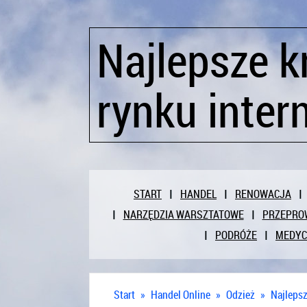
Najlepsze k
rynku inte
START
HANDEL
RENOWACJA
NARZĘDZIA WARSZTATOWE
PRZEPRO
PODRÓŻE
MEDY
Start
»
Handel Online
»
Odzież
»
Najlepsz