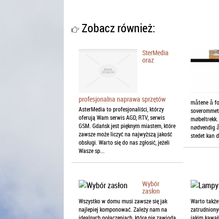
Zobacz również:
SterMedia
oraz
profesjonalna naprawa sprzętów
måtene å for
AsterMedia to profesjonaliści, którzy
soverommet 
oferują Wam serwis AGD, RTV, serwis
møbeltrekk. 
GSM. Gdańsk jest pięknym miastem, które
nødvendig å 
zawsze może liczyć na najwyższą jakość
stedet kan du
obsługi. Warto się do nas zgłosić, jeżeli
Wasze sp...
Wybór
zasłon
Wszystko w domu musi zawsze się jak
Warto także
najlepiej komponować. Zależy nam na
zatrudnionyc
idealnych połączeniach, które nie zawiodą
jakim kawał