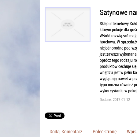
Satynowe nar
Sklep internetowy Koł
którym pokoje dla goś
Wśród rozwiązań mając
hotelowa. W sprzedaży
niejednorodne pod wzg
jest zawsze wykonana 
oprócz tego rodzaju roz
produktów cechuje się
wnętrzu jest w pełni k
wyglądają nawet w prz
typu można również po
wykorzystaniu w pokoj
Dodane: 2017-01-12
Dodaj Komentarz
Poleć stronę
Wpis 