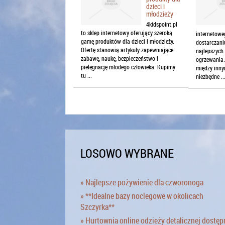
dzieci i
młodzieży
4kidspoint.pl
to sklep internetowy oferujący szeroką
internetowe
gamę produktów dla dzieci i młodzieży.
dostarczan
Ofertę stanowią artykuły zapewniające
najlepszych
zabawę, naukę, bezpieczeństwo i
ogrzewania.
pielęgnację młodego człowieka. Kupimy
między inny
tu ...
niezbędne ..
LOSOWO WYBRANE
» Najlepsze pożywienie dla czworonoga
» **Idealne bazy noclegowe w okolicach
Szczyrka**
» Hurtownia online odzieży detalicznej dostęp