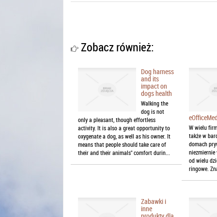
Zobacz również:
Dog harness
and its
impact on
dogs health
Walking the
dog is not
eOfficeMe
only a pleasant, though effortless
W wielu firm
activity. It is also a great opportunity to
także w bar
oxygenate a dog, as well as his owner. It
domach pry
means that people should take care of
niezmiernie
their and their animals" comfort durin...
od wielu dzi
ringowe. Zn
Zabawki i
inne
produkty dla