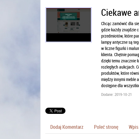
Ciekawe a
Chcąc zamówić dla sie
gdzie każdy znajdzie 
przedmiotów, które pa
lampy antyczne są teg
w liczne figurki i ma
klienta. Chętnie poma
dzięki temu znacznie 
rozległych aukcjach. 
produktów, które rów
między innymi meble a
dostępne dla wszystkic
Dodane: 2019-10-21
Dodaj Komentarz
Poleć stronę
Wpis 