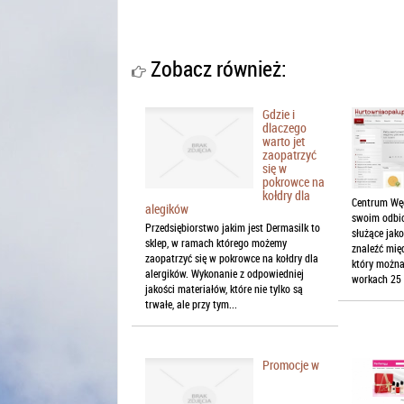
Zobacz również:
Gdzie i
dlaczego
warto jet
zaopatrzyć
się w
pokrowce na
kołdry dla
Centrum Węg
alegików
swoim odbio
Przedsiębiorstwo jakim jest Dermasilk to
służące jak
sklep, w ramach którego możemy
znaleźć mię
zaopatrzyć się w pokrowce na kołdry dla
który możn
alergików. Wykonanie z odpowiedniej
workach 25 k
jakości materiałów, które nie tylko są
trwałe, ale przy tym...
Promocje w