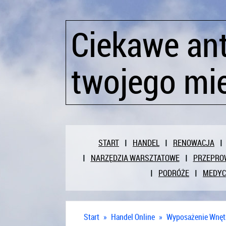
Ciekawe ant
twojego mi
START
HANDEL
RENOWACJA
NARZĘDZIA WARSZTATOWE
PRZEPRO
PODRÓŻE
MEDY
Start
»
Handel Online
»
Wyposażenie Wnęt