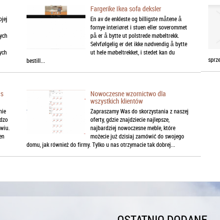
Fargerike Ikea sofa deksler
jej
En av de enkleste og billigste måtene å
fornye interiøret i stuen eller soverommet
wych
på er å bytte ut polstrede møbeltrekk.
Selvfølgelig er det ikke nødvendig å bytte
ych
ut hele møbeltrekket, i stedet kan du
sprz
bestill...
as
Nowoczesne wzornictwo dla
wszystkich klientów
nie
Zapraszamy Was do skorzystania z naszej
rdzo
oferty, gdzie znajdziecie najlepsze,
owiu.
najbardziej nowoczesne meble, które
en
możecie już dzisiaj zamówić do swojego
domu, jak również do firmy. Tylko u nas otrzymacie tak dobrej...
OSTATNIO DODANE