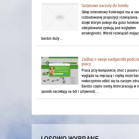
Satynowe narzuty do hotelu
Sklep internetowy Kołdrexpol ma w swo
rozbudowanej propozycji rozwiązania,
dzięki którym pokoje dla gości hotelo
zdecydowanie zyskują pod względem
atrakcyjności. Wśród rozwiązań mając
bardzo duży ...
Zadbaj o swoje nadgarstki podcz
pracy
Praca przy komputerze, choć z pozoru 
wygląda na męczącą i ciężką może ba
niekorzystnie odbić się na naszym zdr
Bardzo często osoby, które pracują w t
sposób narzekają na ból i sztywność ...
LOSOWO WYBRANE