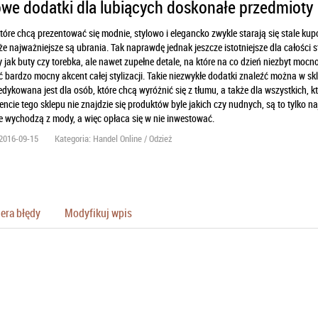
owe dodatki dla lubiących doskonałe przedmioty
tóre chcą prezentować się modnie, stylowo i elegancko zwykle starają się stale ku
że najważniejsze są ubrania. Tak naprawdę jednak jeszcze istotniejsze dla całości sty
 jak buty czy torebka, ale nawet zupełne detale, na które na co dzień niezbyt moc
 bardzo mocny akcent całej stylizacji. Takie niezwykłe dodatki znaleźć można w s
edykowana jest dla osób, które chcą wyróżnić się z tłumu, a także dla wszystkich, 
ncie tego sklepu nie znajdzie się produktów byle jakich czy nudnych, są to tylko n
e wychodzą z mody, a więc opłaca się w nie inwestować.
2016-09-15
Kategoria: Handel Online / Odzież
era błędy
Modyfikuj wpis