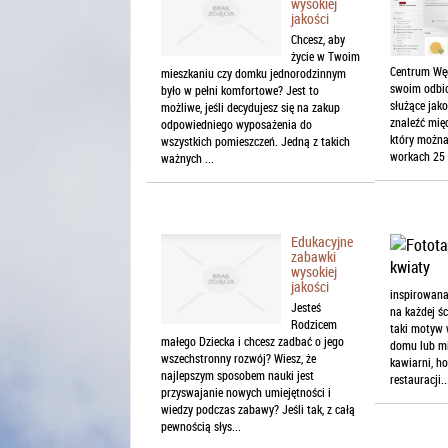
wysokiej
jakości
Chcesz, aby
życie w Twoim
Centrum Węg
mieszkaniu czy domku jednorodzinnym
swoim odbio
było w pełni komfortowe? Jest to
służące jak
możliwe, jeśli decydujesz się na zakup
znaleźć mię
odpowiedniego wyposażenia do
który możn
wszystkich pomieszczeń. Jedną z takich
workach 25 k
ważnych ...
Edukacyjne
zabawki
wysokiej
jakości
inspirowana
Jesteś
na każdej ś
Rodzicem
taki motyw 
małego Dziecka i chcesz zadbać o jego
domu lub mi
wszechstronny rozwój? Wiesz, że
kawiarni, h
najlepszym sposobem nauki jest
restauracji..
przyswajanie nowych umiejętności i
wiedzy podczas zabawy? Jeśli tak, z całą
pewnością słys...