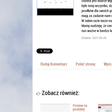
Istotna jest dobrze w
było tutaj wszystko, 
posiłków dla swoich g
mają za zadanie nam w 
W takim razie może na
Mamy nadzieję, że ceny
nas ważne w bardzo korz
Dodane: 2021-06-09
Dodaj Komentarz
Poleć stronę
Wpis 
Zobacz również:
Postaw na
produkty