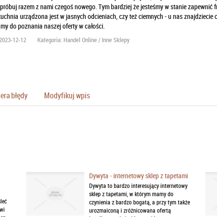
próbuj razem z nami czegoś nowego. Tym bardziej że jesteśmy w stanie zapewnić fr
chnia urządzona jest w jasnych odcieniach, czy też ciemnych - u nas znajdziecie
y do poznania naszej oferty w całości.
2023-12-12
Kategoria: Handel Online / Inne Sklepy
era błędy
Modyfikuj wpis
Dywyta - internetowy sklep z tapetami
Dywyta to bardzo interesujący internetowy
sklep z tapetami, w którym mamy do
leć
czynienia z bardzo bogatą, a przy tym także
wi
urozmaiconą i zróżnicowana ofertą