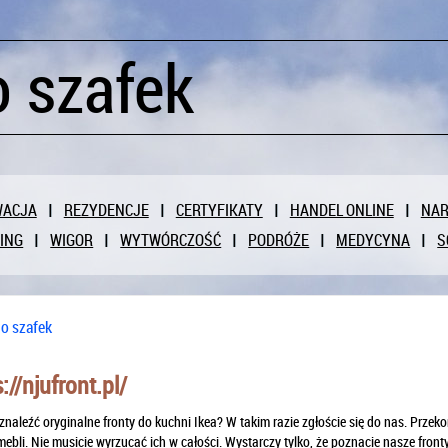
o szafek
WACJA
REZYDENCJE
CERTYFIKATY
HANDEL ONLINE
NAR
ING
WIGOR
WYTWÓRCZOŚĆ
PODRÓŻE
MEDYCYNA
S
do szafek
://njufront.pl/
znaleźć oryginalne fronty do kuchni Ikea? W takim razie zgłoście się do nas. Przek
ebli. Nie musicie wyrzucać ich w całości. Wystarczy tylko, że poznacie nasze front