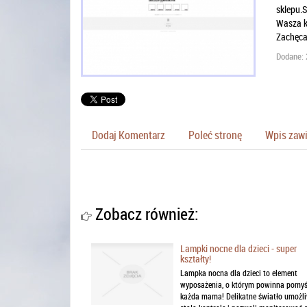
sklepu.S
Wasza ku
Zachęcam
Dodane: 
Dodaj Komentarz
Poleć stronę
Wpis zawi
Zobacz również:
Lampki nocne dla dzieci - super
kształty!
Lampka nocna dla dzieci to element
wyposażenia, o którym powinna pomyś
każda mama! Delikatne światło umożli