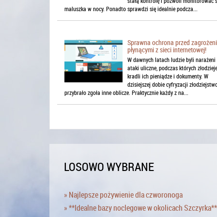
stałą kontrolę i pozwoli monitorować 
maluszka w nocy. Ponadto sprawdzi się idealnie podcza...
Sprawna ochrona przed zagrożen
płynącymi z sieci internetowej!
W dawnych latach ludzie byli narażeni
ataki uliczne, podczas których złodziej
kradli ich pieniądze i dokumenty. W
dzisiejszej dobie cyfryzacji złodziejstw
przybrało zgoła inne oblicze. Praktycznie każdy z na...
LOSOWO WYBRANE
» Najlepsze pożywienie dla czworonoga
» **Idealne bazy noclegowe w okolicach Szczyrka**