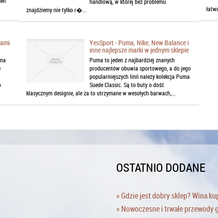
sen
handlową, w której bez problemu
łatw
znajdziemy nie tylko r�...
iami
YesSport - Puma, Nike, New Balance i
inne najlepsze marki w jednym sklepie
 na
Puma to jeden z najbardziej znanych
e
producentów obuwia sportowego, a do jego
popularniejszych linii należy kolekcja Puma
o
Suede Classic. Są to buty o dość
klasycznym designie, ale za to utrzymane w wesołych barwach,...
OSTATNIO DODANE
» Gdzie jest dobry sklep? Wina ku
» Nowoczesne i trwałe przewody 