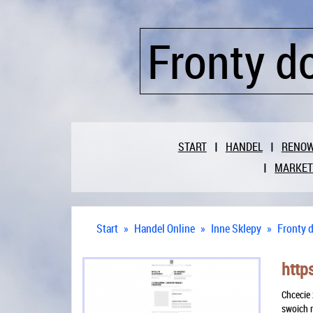
Fronty d
START
HANDEL
RENO
MARKET
Start
»
Handel Online
»
Inne Sklepy
»
Fronty 
https
Chcecie 
swoich m