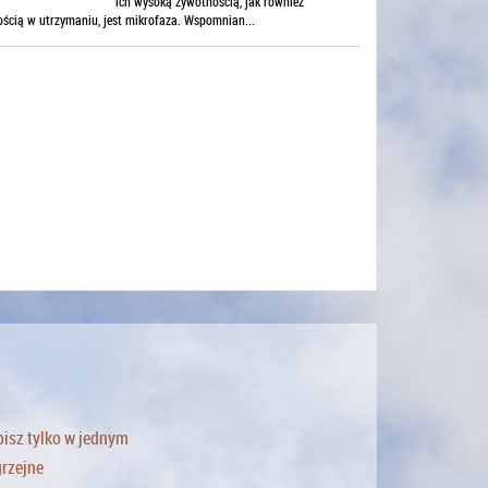
ich wysoką żywotnością, jak również
ością w utrzymaniu, jest mikrofaza. Wspomnian...
pisz tylko w jednym
grzejne