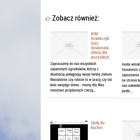
Zobacz również:
RIM
Kowlaczyk
oraz
doskonała
oferta dla
wszystkich
Zapraszamy do nas wszystkich
moda włoska
zapalonych ogrodników, którzy z
Giovannini 
dbałością pielęgnują swoje tereny zielone.
zapoznania s
Niezależnie, czy robicie to w pracy, czy też
na stronie k
koło swojego domu - mamy dla Was
nas sukienki
mnóstwo przydatnych rzeczy,...
paski,...
Stoły do
kuchni