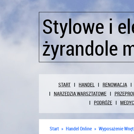
Stylowe i e
żyrandole m
START
HANDEL
RENOWACJA
NARZĘDZIA WARSZTATOWE
PRZEPRO
PODRÓŻE
MEDY
Start
»
Handel Online
»
Wyposażenie Wnęt