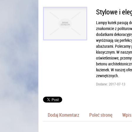
Stylowe i el
Lampy kutek pasują do
znakomicie z polituro
dodatkami dekoracyjny
wyróżniają się perfek
abażurami. Polecamy p
klasycznym. W naszym
oświetleniowe, przemy
betonu architektoniczn
łazienek. W naszej ofe
zewnętrznych.
Dodane: 2017-07-13
Dodaj Komentarz
Poleć stronę
Wpis 