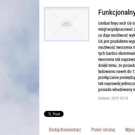
Funkcjonalny
Gimbal feiyu tech G6 t
mógł współpracować z 
co daje możliwość wyk
G6 jest produktem wyp
możliwość tworzenia n
tych bardzo ekstrema
tworzenia tak naprawdę
dzięki temu, że posia
ładowaniu nawet do 12 
przełączanie pomiędzy 
tak naprawdę jednocze
posiada wbudowany mod
Dodane: 2019-10-24
Dodaj Komentarz
Poleć stronę
Wpis 