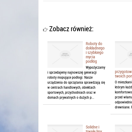
Zobacz również:
Roboty do
dokładnego
i szybkiego
mycia
podłóg
Wypożyczamy
przygotow
i sprzedajemy najnowszej generacji
twoich po
roboty mopujące podłogi. Nasze
O mieszkani
urządzenia do sprzątania sprawdzają się
którym każdy
w centrach handlowych, obiektach
komfortowo.
sportowych, przychodniach oraz w
przed włam
domach prywatnych o dużych p...
odpowiedni
drewniane. 
Solidne i
trwałe liny