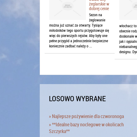
żeglarskie w
dobrej cenie
Sezon na
żeglowanie
można już uznać za otwarty. Tysiące
włochacz to
miłośników tego sportu przygotowuje się
obecnie rod
więc do pierwszych rejsów. Aby były one
doskonałe w
pełne przygód a jednocześnie bezpieczne
jak i sypia
koniecznie zadbać należy o ...
niebanalneg
designu. Dyw
LOSOWO WYBRANE
» Najlepsze pożywienie dla czworonoga
» **Idealne bazy noclegowe w okolicach
Szczyrka**