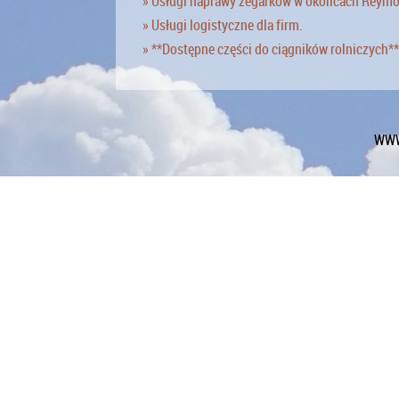
» Usługi naprawy zegarków w okolicach Reym
» Usługi logistyczne dla firm.
» **Dostępne części do ciągników rolniczych**
WWW