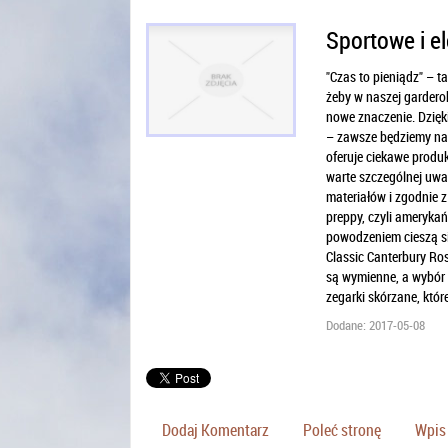
Sportowe i e
"Czas to pieniądz" – t
żeby w naszej garderob
nowe znaczenie. Dzięk
– zawsze będziemy na 
oferuje ciekawe produkt
warte szczególnej uwag
materiałów i zgodnie 
preppy, czyli ameryka
powodzeniem cieszą si
Classic Canterbury Ros
są wymienne, a wybór 
zegarki skórzane, któ
Dodane: 2017-05-08
Dodaj Komentarz
Poleć stronę
Wpis 