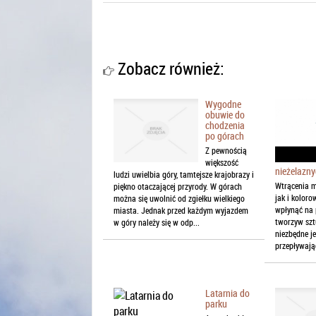
Zobacz również:
Wygodne
obuwie do
chodzenia
po górach
Z pewnością
większość
nieżelazn
ludzi uwielbia góry, tamtejsze krajobrazy i
Wtrącenia m
piękno otaczającej przyrody. W górach
jak i kolor
można się uwolnić od zgiełku wielkiego
wpłynąć na 
miasta. Jednak przed każdym wyjazdem
tworzyw szt
w góry należy się w odp...
niezbędne je
przepływając
Latarnia do
parku