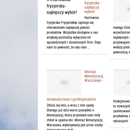
fryzjerska -
najlepszy
wybór!
Hurtownia
fryzjerska Fryzjersklep zajmuje się
oferowaniem najlepszej jakości
małego Dzie
produktów. Wszystkie dostępne u nas
wszechstron
artykuły pochodzą wyłącznie od
najlepszym 
sprawdzonych i docenionych firm. Daje
przyswajani
nam to pewność, że uda nam ...
wiedzy podc
pewnością sł
Montaż
klimatyzacji,
Warszawa -
doświadczenie i profesjonalizm
funkcjonow
Zbliża się lato, a wraz z nim upały.
to nowszych
Dlatego już dziś warto pomyśleć o
zaoferowani
klimatyzacji, która przyniesie nam miły
produktów, 
chłód w upalne dni. Montaż klimatyzacji,
sytuacjach. 
Warszawa, wykonywany jest przez osoby
doświadczone, kt�...