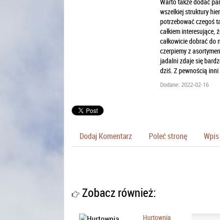
Warto także dodać parę
wszelkiej struktury hi
potrzebować czegoś tak
całkiem interesujące, 
całkowicie dobrać do 
czerpiemy z asortymen
jadalni zdaje się bard
dziś. Z pewnością inni
Dodane: 2022-02-16
Dodaj Komentarz
Poleć stronę
Wpis 
Zobacz również:
Hurtownia