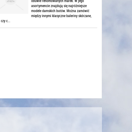
obuwie renomowanych marek. W jego
asortymencie znajdują się najróżniejsze
modele damskich butów. Można zamówić
między innymi klasyczne baleriny skórzane,
 czy c...