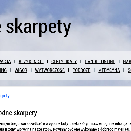
 skarpety
WACJA
REZYDENCJE
CERTYFIKATY
HANDEL ONLINE
NAR
ING
WIGOR
WYTWÓRCZOŚĆ
PODRÓŻE
MEDYCYNA
S
rpety
dne skarpety
nnym biegu warto zadbać o wygodne buty, dzięki którym nasze nogi nie odczują t
ją istotny wpływ na nasze stopy. Powinny być one wykonane z dobrego materiału, kt