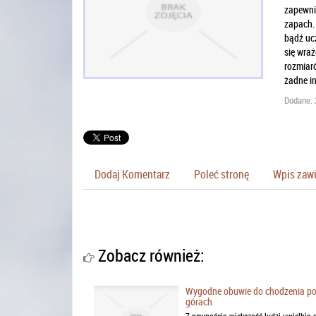
zapewnią
zapach. 
bądź ucz
się wraż
rozmiaró
żadne in
Dodane: 
Dodaj Komentarz
Poleć stronę
Wpis zawi
Zobacz również:
Wygodne obuwie do chodzenia p
górach
Z pewnością większość ludzi uwielbia g