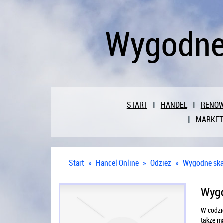
Wygodne
START
HANDEL
RENO
MARKET
Start
»
Handel Online
»
Odzież
»
Wygodne ska
Wygo
W codzie
także ma