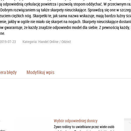
 odpowiednią cyrkulację powietrza i pozwolą stopom oddychać. W przeciwnym razi
Dobrym rozwiązaniem są także skarpety nieuciskające. Sprawdzą się one w szczegó
uciem ciężkich nóg. Skarpetki te, jak sama nazwa wskazuje, mają bardzo luźny ści
enie, jakby w ogóle nie miało się skarpet na nogach. Skarpety nieuciskające dostan
w gwarantuje, że każdy znajdzie odpowiedni model dla siebie. Z pewnością każdy, kt
ne.
2019-07-23
Kategoria: Handel Online / Odzież
era błędy
Modyfikuj wpis
o
Wybór odpowiedniej donicy
Żywe rośliny to uwielbiane przez wiele osób
óry,