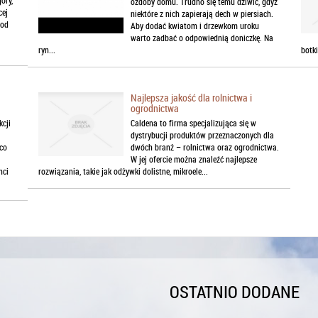
ozdoby domu. Trudno się temu dziwić, gdyż
cej
niektóre z nich zapierają dech w piersiach.
 od
Aby dodać kwiatom i drzewkom uroku
warto zadbać o odpowiednią doniczkę. Na
ryn...
botki
Najlepsza jakość dla rolnictwa i
ogrodnictwa
kcji
Caldena to firma specjalizująca się w
dystrybucji produktów przeznaczonych dla
co
dwóch branż – rolnictwa oraz ogrodnictwa.
W jej ofercie można znaleźć najlepsze
nci
rozwiązania, takie jak odżywki dolistne, mikroele...
OSTATNIO DODANE