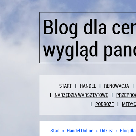
Blog dla c
wygląd pa
START
HANDEL
RENOWACJA
NARZĘDZIA WARSZTATOWE
PRZEPRO
PODRÓŻE
MEDY
Start
»
Handel Online
»
Odzież
»
Blog dl