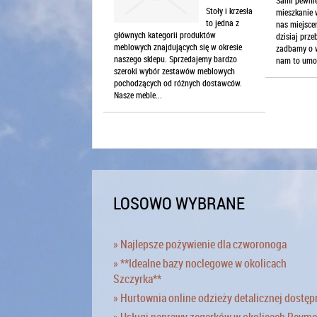
Stoły i krzesła
mieszkanie w
to jedna z
nas miejsce
głównych kategorii produktów
dzisiaj prz
meblowych znajdujących się w okresie
zadbamy o w
naszego sklepu. Sprzedajemy bardzo
nam to umoż
szeroki wybór zestawów meblowych
pochodzących od różnych dostawców.
Nasze meble...
LOSOWO WYBRANE
» Najlepsze pożywienie dla czworonoga
» **Idealne bazy noclegowe w okolicach
Szczyrka**
» Hurtownia online odzieży detalicznej dostęp
» Usługi naprawy zegarków w okolicach Reym