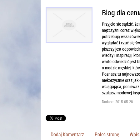
Blog dla ce
Przyjęło się sądzić, ż
mężczyźni coraz więks
potrzebują wskazówek,
wyglądać i czuć się ś
piszczy jest odpowiedn
wiedzy i inspiracji, 
warto odwiedzić jest 
o modzie męskiej, któ
Poznasz tu najnowsze t
niekorzystnie oraz jak
wciągająca, ponieważ 
szukasz modowej inspir
Dodane: 2015-05-28
Dodaj Komentarz
Poleć stronę
Wpis 