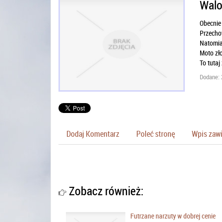
Walo
Obecnie 
Przecho
Natomias
Moto zło
To tuta
Dodane: 
Dodaj Komentarz
Poleć stronę
Wpis zawi
Zobacz również:
Futrzane narzuty w dobrej cenie