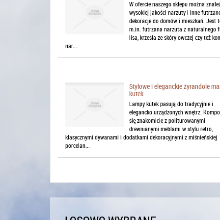
W ofercie naszego sklepu można znale
wysokiej jakości narzuty i inne futrzan
dekoracje do domów i mieszkań. Jest t
m.in. futrzana narzuta z naturalnego f
lisa, krzesła ze skóry owczej czy też ko
nar...
Stylowe i eleganckie żyrandole ma
kutek
Lampy kutek pasują do tradycyjnie i
elegancko urządzonych wnętrz. Kompo
się znakomicie z politurowanymi
drewnianymi meblami w stylu retro,
klasycznymi dywanami i dodatkami dekoracyjnymi z miśnieńskiej
porcelan...