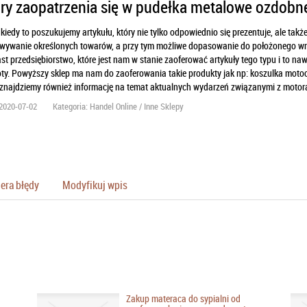
ry zaopatrzenia się w pudełka metalowe ozdobn
kiedy to poszukujemy artykułu, który nie tylko odpowiednio się prezentuje, ale ta
wywanie określonych towarów, a przy tym możliwe dopasowanie do położonego wn
t przedsiębiorstwo, które jest nam w stanie zaoferować artykuły tego typu i to n
ty. Powyższy sklep ma nam do zaoferowania takie produkty jak np: koszulka motocyk
j znajdziemy również informację na temat aktualnych wydarzeń związanymi z motor
2020-07-02
Kategoria: Handel Online / Inne Sklepy
era błędy
Modyfikuj wpis
Zakup materaca do sypialni od