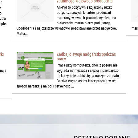
zaufanego krajowego producenta
źć
An-Pol to pozytywnie kojarzony przez
e
dotychczasowych klientów producent
o
materacy, w swoich pracach wymieniona
utra
białostocka marka bierze pod uwagę
mplet
upodobania i najczęstsze wskazówki pozostawiane przez nabywców.
inte
Mater...
rki
Zadbaj o swoje nadgarstki podczas
pracy
Praca przy komputerze, choć z pozoru nie
nują
wygląda na męczącą i ciężką może bardzo
niekorzystnie odbić się na naszym zdrowiu.
Bardzo często osoby, które pracują w ten
sposób narzekają na ból i sztywność ...