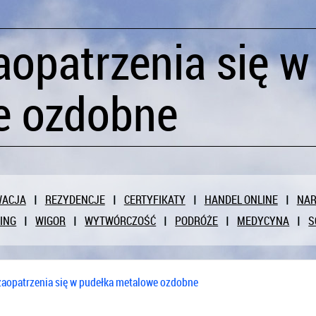
aopatrzenia się w
e ozdobne
WACJA
REZYDENCJE
CERTYFIKATY
HANDEL ONLINE
NAR
ING
WIGOR
WYTWÓRCZOŚĆ
PODRÓŻE
MEDYCYNA
S
zaopatrzenia się w pudełka metalowe ozdobne