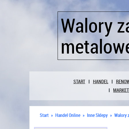
Walory z
metalow
START
HANDEL
RENO
MARKET
Start
»
Handel Online
»
Inne Sklepy
»
Walory 