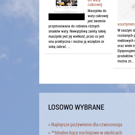
cukrowej
Maszynka do
waty cukrowej
jest świetnie
asortymen
przystosowana do robienia różnych
W naszym sk
smaków waty. Niewątpliwą zaletą takiej
rozsianych 
maszynki jest jej wielkość, przez co jest
meblowych 
ona praktyczna i można ją wszędzie ze
oraz wiele 
sobą zabrać. ...
Dysponujemy
produktów.
można zn...
LOSOWO WYBRANE
» Najlepsze pożywienie dla czworonoga
» **Idealne bazy noclegowe w okolicach