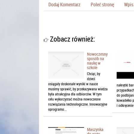
Dodaj Komentarz
Poleć stronę
Wpis 
Zobacz również:
Nowoczesny
sposób na
naukę w
szkole
Chcąc, by
dzieci
osiągały doskonałe wyniki w nauce
nakrętki ba
musimy sprawić, by przekazywana wiedza
przypadkach
była atrakcyjna dla odbiorców. W tym
do podbijan
celu wykorzystać można nowoczesne
kowadełko p
rozwiązania technologiczne. Innowacyjne
i odkręcenie 
oprogramo...
Maszynka
do waty