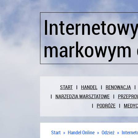
Internetowy
markowym 
START
HANDEL
RENOWACJA
NARZĘDZIA WARSZTATOWE
PRZEPRO
PODRÓŻE
MEDY
Start
»
Handel Online
»
Odzież
»
Interne