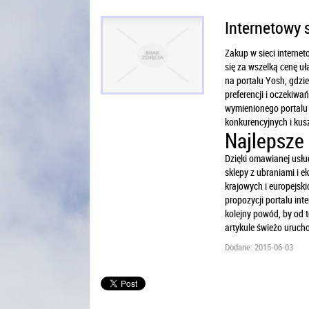
Internetowy
Zakup w sieci internet
się za wszelką cenę uł
na portalu Yosh, gdzi
preferencji i oczekiwa
wymienionego portalu 
konkurencyjnych i kus
Najlepsze 
Dzięki omawianej usłu
sklepy z ubraniami i 
krajowych i europejski
propozycji portalu in
kolejny powód, by od t
artykule świeżo urucho
Dodane: 2015-06-03