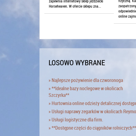
fizyczną. K
zapewnia internetowy sklep jeździecki
zaopatrzon
Horseheaven. W ofercie sklepu zna...
odpowiednie
online zajmu
LOSOWO WYBRANE
» Najlepsze pożywienie dla czworonoga
» **Idealne bazy noclegowe w okolicach
Szczyrka**
» Hurtownia online odzieży detalicznej dostęp
» Usługi naprawy zegarków w okolicach Reym
» Usługi logistyczne dla firm.
» **Dostępne części do ciągników rolniczych**