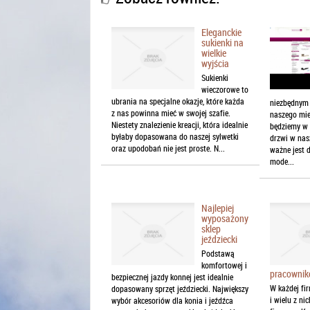
Eleganckie
sukienki na
wielkie
wyjścia
Sukienki
wieczorowe to
ubrania na specjalne okazje, które każda
niezbędnym
z nas powinna mieć w swojej szafie.
naszego mie
Niestety znalezienie kreacji, która idealnie
będziemy w 
byłaby dopasowana do naszej sylwetki
drzwi w nas
oraz upodobań nie jest proste. N...
ważne jest 
mode...
Najlepiej
wyposażony
sklep
jeździecki
Podstawą
komfortowej i
pracowni
bezpiecznej jazdy konnej jest idealnie
W każdej fi
dopasowany sprzęt jeździecki. Największy
i wielu z ni
wybór akcesoriów dla konia i jeźdźca