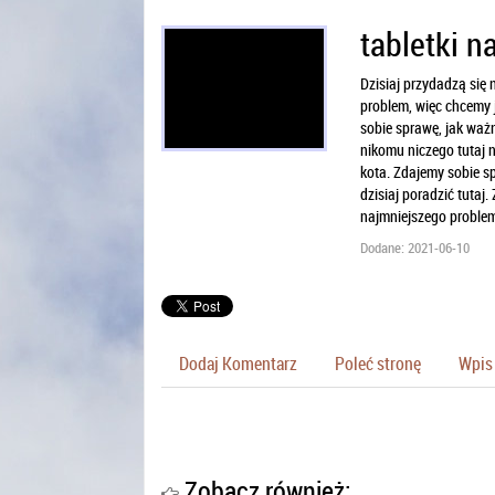
tabletki n
Dzisiaj przydadzą się
problem, więc chcemy j
sobie sprawę, jak ważn
nikomu niczego tutaj 
kota. Zdajemy sobie sp
dzisiaj poradzić tutaj.
najmniejszego problem
Dodane: 2021-06-10
Dodaj Komentarz
Poleć stronę
Wpis 
Zobacz również: