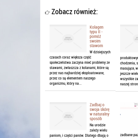
Zobacz również:
Kolagen
typu II -
pomóż
swoim
stawom
W dzisiejszych
czasach coraz większa część
produktowym
społeczeństwa zaczyna mieć problemy ze
chodzenia, s
stawami, zwłaszcza z kolanami, które są
masujące, wa
przez nas najbardziej eksploatowane,
jeszcze wie
przez co są elementem naszego
wszystkie z
organizmu, który na...
naszej stroni
Zadbaj o
swoja skórę
w naturalny
sposób
Na urodzie
zależy wielu
zadbane paz
paniom, i części panów. Dlatego dbają o