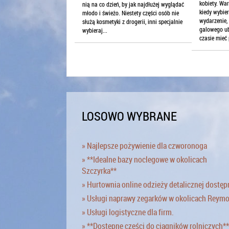
kobiety. War
nią na co dzień, by jak najdłużej wyglądać
kiedy wybie
młodo i świeżo. Niestety części osób nie
wydarzenie,
służą kosmetyki z drogerii, inni specjalnie
galowego ub
wybieraj...
czasie mieć 
LOSOWO WYBRANE
» Najlepsze pożywienie dla czworonoga
» **Idealne bazy noclegowe w okolicach
Szczyrka**
» Hurtownia online odzieży detalicznej dostęp
» Usługi naprawy zegarków w okolicach Reym
» Usługi logistyczne dla firm.
» **Dostępne części do ciągników rolniczych**