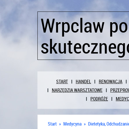
Wrpclaw po
skutecznego
START
HANDEL
RENOWACJA
NARZĘDZIA WARSZTATOWE
PRZEPRO
PODRÓŻE
MEDY
Start
»
Medycyna
»
Dietetyka, Odchudzani