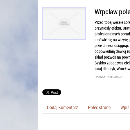
Wrpclaw pole
Przed tobą wesele córk
przyniosły efektu. Urat
profesjonalnych porad 
umówić się na wizytę,
jakie chcesz osiągnąć.
odpowiednią dawką ruch
skład pozwoli na powró
Szybko zobaczysz efekt
tutaj dietetyk, Wrocław
Dodane: 2015-05-25
Dodaj Komentarz
Poleć stronę
Wpis 