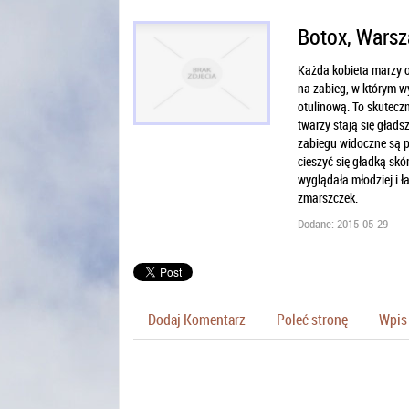
Botox, Warsz
Każda kobieta marzy o 
na zabieg, w którym w
otulinową. To skuteczn
twarzy stają się głads
zabiegu widoczne są p
cieszyć się gładką skó
wyglądała młodziej i 
zmarszczek.
Dodane: 2015-05-29
Dodaj Komentarz
Poleć stronę
Wpis 