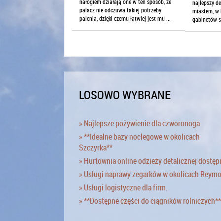
nałogiem działają one w ten sposób, że
najlepszy d
palacz nie odczuwa takiej potrzeby
miastem, w 
palenia, dzięki czemu łatwiej jest mu ...
gabinetów s
LOSOWO WYBRANE
» Najlepsze pożywienie dla czworonoga
» **Idealne bazy noclegowe w okolicach
Szczyrka**
» Hurtownia online odzieży detalicznej dostęp
» Usługi naprawy zegarków w okolicach Reym
» Usługi logistyczne dla firm.
» **Dostępne części do ciągników rolniczych**