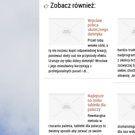
Zobacz również:
Wrpclaw
poleca
skutecznego
dietetyka
Przed tobą
wesele córki, a
bardzo trudn
ty nie możesz kupić odpowiedniej kreacji,
nadprogramo
ponieważ diety cud nie przyniosły efektu.
z okolicy b
Uratuje cię tylko dobry dietetyk? Wrocław
zazwyczaj b
i jego mieszkańcy korzystają z
siebie, choć
profesjonalnych porad i di...
siłownię. Jeś
Najlepsze
na rynku
tabletki dla
palaczy
Rewelacyjna
metoda w
rzucaniu palenia, tabletki dla palaczy to
stomatologa
świetny sposób aby zerwać ze swoim
dla nas wsk