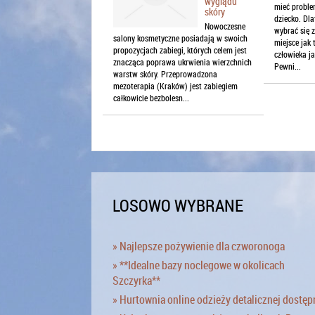
wyglądu
mieć problem
skóry
dziecko. Dl
Nowoczesne
wybrać się 
salony kosmetyczne posiadają w swoich
miejsce jak 
propozycjach zabiegi, których celem jest
człowieka ja
znacząca poprawa ukrwienia wierzchnich
Pewni...
warstw skóry. Przeprowadzona
mezoterapia (Kraków) jest zabiegiem
całkowicie bezbolesn...
LOSOWO WYBRANE
» Najlepsze pożywienie dla czworonoga
» **Idealne bazy noclegowe w okolicach
Szczyrka**
» Hurtownia online odzieży detalicznej dostęp