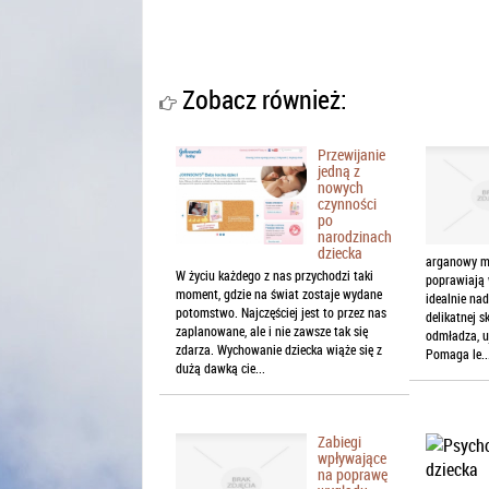
Zobacz również:
Przewijanie
jedną z
nowych
czynności
po
narodzinach
dziecka
arganowy ma
W życiu każdego z nas przychodzi taki
poprawiają w
moment, gdzie na świat zostaje wydane
idealnie nad
potomstwo. Najczęściej jest to przez nas
delikatnej 
zaplanowane, ale i nie zawsze tak się
odmładza, u
zdarza. Wychowanie dziecka wiąże się z
Pomaga le..
dużą dawką cie...
Zabiegi
wpływające
na poprawę