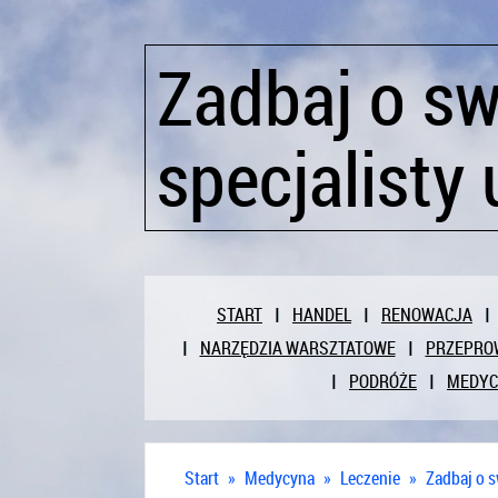
Zadbaj o sw
specjalisty
START
HANDEL
RENOWACJA
NARZĘDZIA WARSZTATOWE
PRZEPRO
PODRÓŻE
MEDY
Start
»
Medycyna
»
Leczenie
»
Zadbaj o s