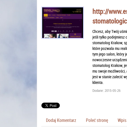
http://www.e
stomatologic
Chcesz, aby Twój uśmi
jeśli tylko podejmiesz 
stomatolog Krakow, sp
które pozwala mu real
tym jego salon, który 
nowoczesne urządzenia,
stomatolog Krakow, jes
mu swoje możliwości, 
jest w stanie zalecić 
klienta.
Dodane: 2015-05-26
Dodaj Komentarz
Poleć stronę
Wpis 