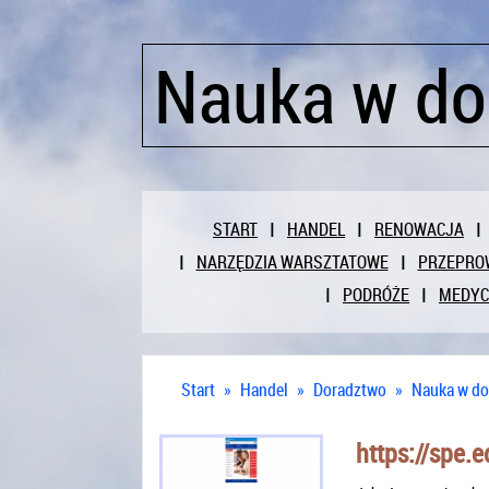
Nauka w d
START
HANDEL
RENOWACJA
NARZĘDZIA WARSZTATOWE
PRZEPRO
PODRÓŻE
MEDY
Start
»
Handel
»
Doradztwo
»
Nauka w d
https://spe.e