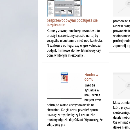
bezprzewodowymi poczujesz się
promować sw
bezpiecznie
Możesz skup
Kamery zewnętrzne bezprzewodowe to
prowadzić b
prosty i sprawdzony sposób na to, by
społecznośc
wszystko nieustannie mieć pod kontrolą.
profesjonaln
Niezależnie od tego, czy w grę wchodzą
zapomnij o 
budynki firmowe, domek letniskowy czy
dom, w którym mieszkamy...
Nauka w
domu
Jako że
sytuacja w
kraju wciąż
nie jest zbyt
Masz zamiar
dobra, to warto zdecydować się na
które przycz
elearning. Dzięki temu przecież sporo
skuteczniej
oszczędzamy pieniędzy i czasu. Nie
działalnośc
musimy nigdzie dojeżdżać. Wystarczy, że
Cię ominąć w
włączymy pla...
dzięki niemu