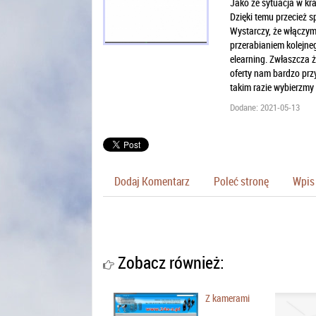
Jako że sytuacja w kra
Dzięki temu przecież 
Wystarczy, że włączym
przerabianiem kolejne
elearning. Zwłaszcza ż
oferty nam bardzo przy
takim razie wybierzmy s
Dodane: 2021-05-13
Dodaj Komentarz
Poleć stronę
Wpis 
Zobacz również:
Z kamerami