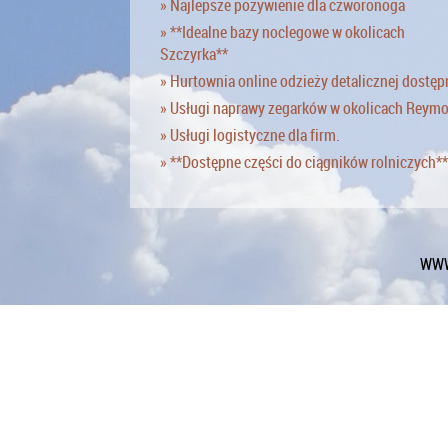
» Najlepsze pożywienie dla czworonoga
» **Idealne bazy noclegowe w okolicach
Szczyrka**
» Hurtownia online odzieży detalicznej dostęp
» Usługi naprawy zegarków w okolicach Reym
» Usługi logistyczne dla firm.
» **Dostępne części do ciągników rolniczych**
WWW