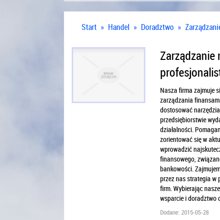
Start
»
Handel
»
Doradztwo
»
Zarządzani
Zarządzanie 
profesjonali
Nasza firma zajmuje s
zarządzania finansami
dostosować narzędzia 
przedsiębiorstwie wyd
działalności. Pomagam
zorientować się w akt
wprowadzić najskutecz
finansowego, związan
bankowości. Zajmujem
przez nas strategia w 
firm. Wybierając nasz
wsparcie i doradztwo 
Dodane: 2015-05-28