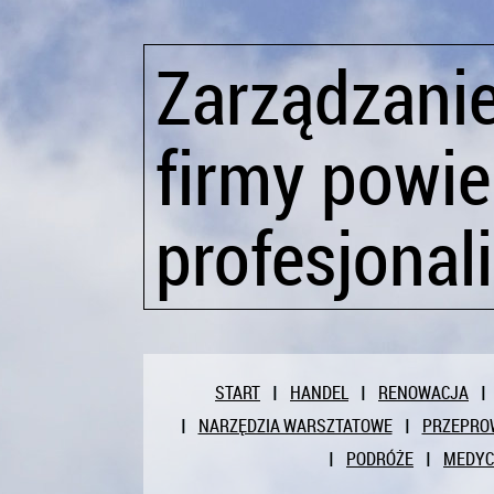
Zarządzani
firmy powi
profesjonal
START
HANDEL
RENOWACJA
NARZĘDZIA WARSZTATOWE
PRZEPRO
PODRÓŻE
MEDY