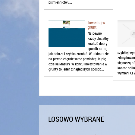
piśmiennictwu...
Inwestuj w
grunt
Na pewno
każdy chciałby
znaleźć dobry
sposób na to,
szybkiej wym
jak dobrze i szybko zarobić. W takim razie
zdecydowani
na pewno chętnie same powiedzą: kupię
się naszą o
działkę Mazury. W końcu inwestowanie w
kantor onlin
grunty to jeden z najlepszych sposob...
wymieni Ci w
LOSOWO WYBRANE