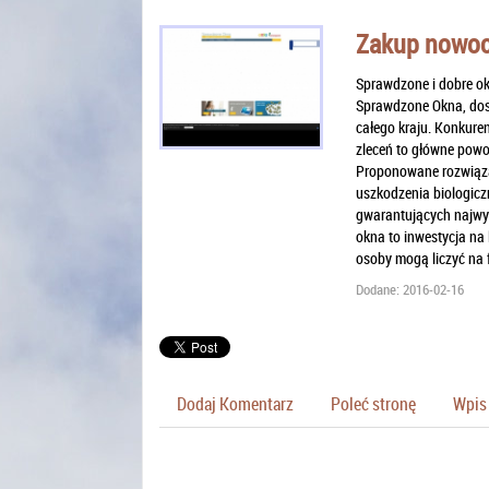
Zakup nowocz
Sprawdzone i dobre ok
Sprawdzone Okna, dost
całego kraju. Konkuren
zleceń to główne powo
Proponowane rozwiązan
uszkodzenia biologicz
gwarantujących najwyż
okna to inwestycja na
osoby mogą liczyć na 
Dodane: 2016-02-16
Dodaj Komentarz
Poleć stronę
Wpis 