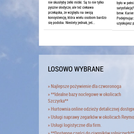
nie skusiłyby żelki miśki. Są to nie tylko
było w pełni
pyszne słodycze, ale też ciekawa
satysfakcję
przekąska, ze względu na swoją
bmw. Karier
konsystencję, która wielu osobom bardzo
Podejmując 
się podoba. Niestety jednak, jeś...
uzyskujesz p
LOSOWO WYBRANE
» Najlepsze pożywienie dla czworonoga
» **Idealne bazy noclegowe w okolicach
Szczyrka**
» Hurtownia online odzieży detalicznej dostęp
» Usługi naprawy zegarków w okolicach Reym
» Usługi logistyczne dla firm.
» **Dostępne części do ciągników rolniczych**