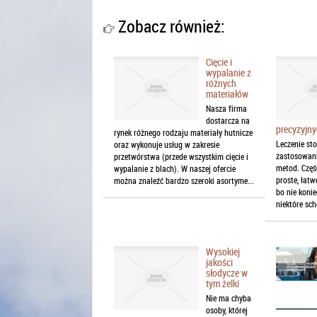
Zobacz również:
Cięcie i
wypalanie z
różnych
materiałów
Nasza firma
dostarcza na
precyzyjn
rynek różnego rodzaju materiały hutnicze
Leczenie st
oraz wykonuje usług w zakresie
zastosowan
przetwórstwa (przede wszystkim cięcie i
metod. Częś
wypalanie z blach). W naszej ofercie
proste, łatw
można znaleźć bardzo szeroki asortyme...
bo nie konie
niektóre sch
Wysokiej
jakości
słodycze w
tym żelki
Nie ma chyba
osoby, której