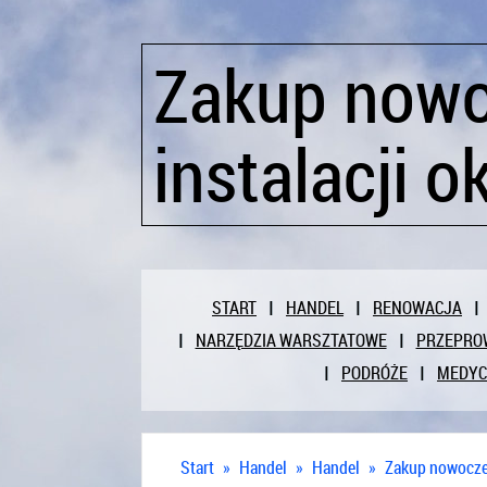
Zakup now
instalacji 
START
HANDEL
RENOWACJA
NARZĘDZIA WARSZTATOWE
PRZEPRO
PODRÓŻE
MEDY
Start
»
Handel
»
Handel
»
Zakup nowoczes