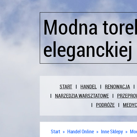
Modna toreb
eleganckiej
START
HANDEL
RENOWACJA
NARZĘDZIA WARSZTATOWE
PRZEPRO
PODRÓŻE
MEDY
Start
»
Handel Online
»
Inne Sklepy
»
Mod