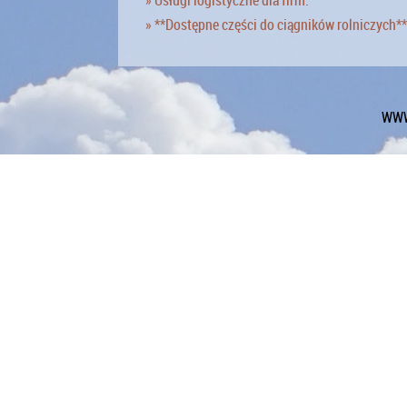
» **Dostępne części do ciągników rolniczych**
WWW