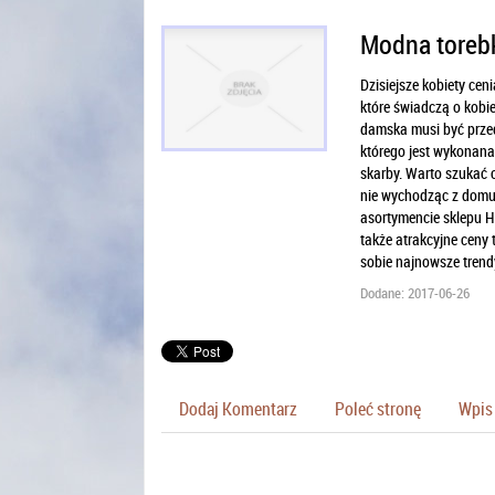
Modna torebka
Dzisiejsze kobiety cen
które świadczą o kobie
damska musi być przed
którego jest wykonana
skarby. Warto szukać c
nie wychodząc z domu,
asortymencie sklepu Hu
także atrakcyjne ceny t
sobie najnowsze trendy
Dodane: 2017-06-26
Dodaj Komentarz
Poleć stronę
Wpis 