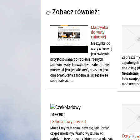
Zobacz również:
Maszynka
do waty
cukrowej
Maszynka do
waty cukrowej
jest świetnie
Zapraszamy
przystosowana do robienia różnych
zapalonych 
smaków waty. Niewątpliwą zaletą takiej
dbałością pi
maszynki jest jej wielkość, przez co jest
Niezależnie,
ona praktyczna i można ją wszędzie ze
koło swoje
sobą zabrać. ...
mnóstwo prz
Czekoladowy prezent
Może i my zastanawiamy się, jak uczcić
czyjeś urodziny? Warto wyszukiwać
Certyfikow
najróżniejsze prezenty, które mogą okazać