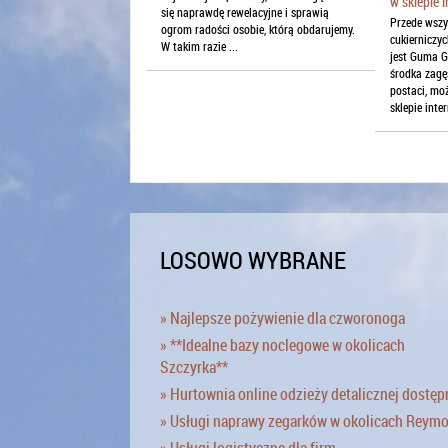
w sklepie 
się naprawdę rewelacyjne i sprawią
Przede wsz
ogrom radości osobie, którą obdarujemy.
cukierniczy
W takim razie ...
jest Guma G
środka zagę
postaci, mo
sklepie int
LOSOWO WYBRANE
» Najlepsze pożywienie dla czworonoga
» **Idealne bazy noclegowe w okolicach
Szczyrka**
» Hurtownia online odzieży detalicznej dostęp
» Usługi naprawy zegarków w okolicach Reym
» Usługi logistyczne dla firm.