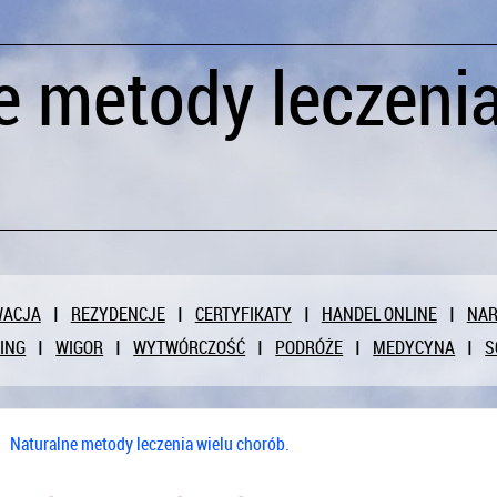
e metody leczenia
WACJA
REZYDENCJE
CERTYFIKATY
HANDEL ONLINE
NAR
ING
WIGOR
WYTWÓRCZOŚĆ
PODRÓŻE
MEDYCYNA
S
»
Naturalne metody leczenia wielu chorób.