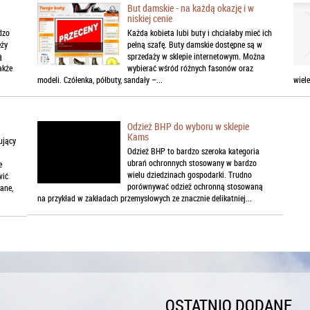
But damskie - na każdą okazję i w
niskiej cenie
dzo
Każda kobieta lubi buty i chciałaby mieć ich
eży
pełną szafę. Buty damskie dostępne są w
ą
sprzedaży w sklepie internetowym. Można
akże
wybierać wśród różnych fasonów oraz
modeli. Czółenka, półbuty, sandały –...
wiel
Odzież BHP do wyboru w sklepie
Kams
ujący
Odzież BHP to bardzo szeroka kategoria
ubrań ochronnych stosowany w bardzo
e
wielu dziedzinach gospodarki. Trudno
wić
porównywać odzież ochronną stosowaną
ane,
na przykład w zakładach przemysłowych ze znacznie delikatniej...
OSTATNIO DODANE