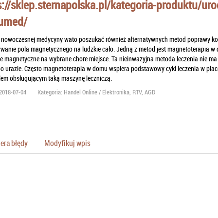
s://sklep.sternapolska.pl/kategoria-produktu/ur
iumed/
 nowoczesnej medycyny wato poszukać również alternatywnych metod poprawy kondy
ywanie pola magnetycznego na ludzkie cało. Jedną z metod jest magnetoterapia 
ole magnetyczne na wybrane chore miejsce. Ta nieinwazyjna metoda leczenia nie 
po urazie. Często magnetoterapia w domu wspiera podstawowy cykl leczenia w pla
lem obsługującym taką maszynę leczniczą.
2018-07-04
Kategoria: Handel Online / Elektronika, RTV, AGD
era błędy
Modyfikuj wpis