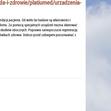
oda-i-zdrowie/platiumed/urzadzenia-
cji pacjenta. Od wielu lat badane są właściwości i
w domu. Za pomocą specjalnych urządzeń można skierować
ma skutków ubocznych. Poprawia samopoczucie regenerację
cówkach zdrowia. Dobrze przed zabiegiem porozmawiać z