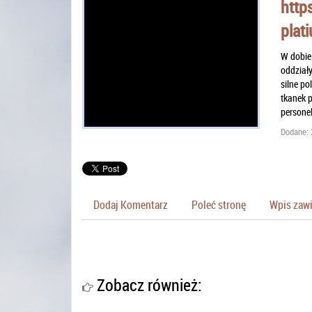
http
plat
W dobie
oddział
silne p
tkanek 
persone
Dodane: 
Dodaj Komentarz
Poleć stronę
Wpis zawi
Zobacz również: