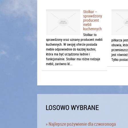
Stolkar –
sprawdzony
producent
mebli
kuchennych
Stolkar to
sprawdzony oraz uznany producent mebli
piłkarza je
kuchennych. W swojej ofercie posiada
obuwia, któ
meble odpowiednie do każdej kuchni,
przemieszcz
która ma być urządzona ładnie i
jest również
funkcjonalnie. Stolkar ma różne rodzaje
Tylko posia
mebli, zarówno kl...
LOSOWO WYBRANE
» Najlepsze pożywienie dla czworonoga