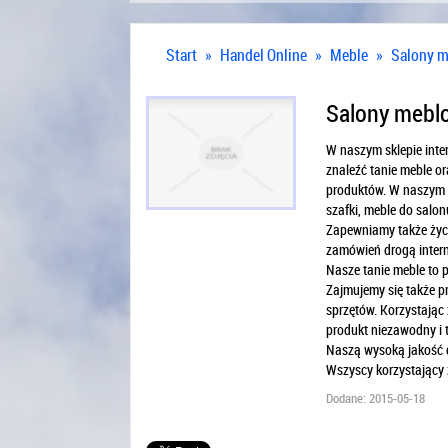
Start
»
Handel Online
»
Meble
»
Salony m
Salony meblo
W naszym sklepie int
znaleźć tanie meble o
produktów. W naszym 
szafki, meble do salon
Zapewniamy także życz
zamówień drogą intern
Nasze tanie meble to p
Zajmujemy się także p
sprzętów. Korzystając
produkt niezawodny i t
Naszą wysoką jakość d
Wszyscy korzystający 
Dodane: 2015-05-18