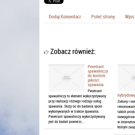
Dodaj Komentarz
Poleć stronę
Wpis 
Zobacz również:
Penetrant
spawalniczy
do kontroli
jakości
spawania
Penetrant
hybrydowy
spawalniczy to element wykorzystywany
przy realizacji różnego rodzaju usług
Zielony i ni
spawania. Służy on do badania spoin
renomowany
wykonywanych w trakcie spawania.
takich prod
Penetrant spawalniczy wykorzystywany
niewygórowa
jest do badań powierzc...
w interneto
którym zaop