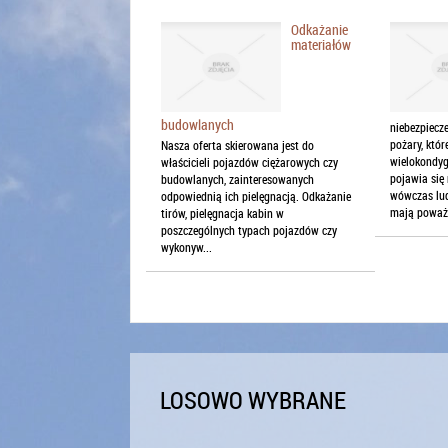
Odkażanie
materiałów
budowlanych
niebezpiecz
pożary, któ
Nasza oferta skierowana jest do
wielokondyg
właścicieli pojazdów ciężarowych czy
pojawia się 
budowlanych, zainteresowanych
wówczas lud
odpowiednią ich pielęgnacją. Odkażanie
mają poważn
tirów, pielęgnacja kabin w
poszczególnych typach pojazdów czy
wykonyw...
LOSOWO WYBRANE