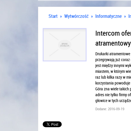
Start
»
Wytwórczość
»
Informatyczne
»
I
Intercom ofer
atramentowy
Drukarki atramentowe 
przegrywają już coraz
jest między innymi wyk
miastem, w którym wiel
raz lub kilka razy w 
korzystania powoduje 
Góra zna wiele takich
adres nie tylko firmy 
głowice w tych urządze
Dodane: 2016-09-19