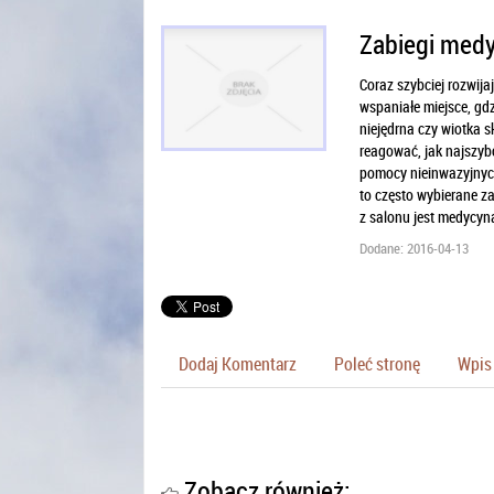
Zabiegi medy
Coraz szybciej rozwija
wspaniałe miejsce, gdz
niejędrna czy wiotka s
reagować, jak najszyb
pomocy nieinwazyjnych
to często wybierane z
z salonu jest medycyn
Dodane: 2016-04-13
Dodaj Komentarz
Poleć stronę
Wpis 
Zobacz również: