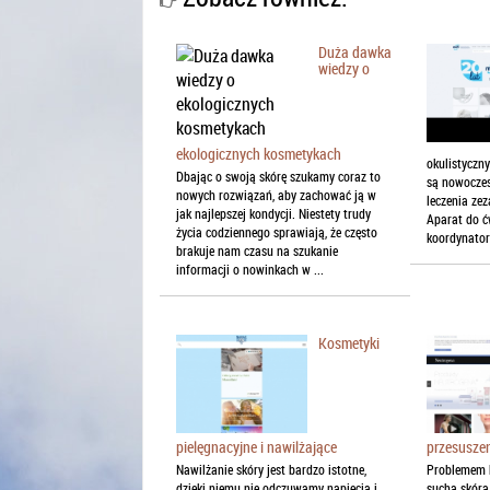
Duża dawka
wiedzy o
ekologicznych kosmetykach
okulistyczn
Dbając o swoją skórę szukamy coraz to
są nowoczes
nowych rozwiązań, aby zachować ją w
leczenia zez
jak najlepszej kondycji. Niestety trudy
Aparat do ć
życia codziennego sprawiają, że często
koordynator
brakuje nam czasu na szukanie
informacji o nowinkach w ...
Kosmetyki
pielęgnacyjne i nawilżające
przesuszen
Nawilżanie skóry jest bardzo istotne,
Problemem b
dzięki niemu nie odczuwamy napięcia i
sucha skóra